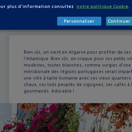
our plus d’information consultez
notre politique Cookie
.
Personnaliser
Continuer 
Bien sûr, on vient en Algarve pour profiter de ses
l’Atlantique. Bien sûr, on craque pour ses petits v
modestes, toutes blanches, comme surgies d’une c
méridionale des régions portugaises serait imparfai
une ville à taille humaine avec ses vieux quartier
chaux, ses toits peuplés de cigognes, ses cafés à
gourmands. Adorable !