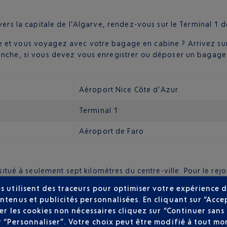
t vers la capitale de l’Algarve, rendez-vous sur le Terminal 1 
 et vous voyagez avec votre bagage en cabine ? Arrivez sur
evanche, si vous devez vous enregistrer ou déposer un baga
Aéroport Nice Côte d’Azur
Terminal 1
Aéroport de Faro
 situé à seulement sept kilomètres du centre-ville. Pour le rej
à la ville en 15 minutes, de 5h00 du matin à plus de minuit. L’
s utilisent des traceurs pour optimiser votre expérience d
pas à Praia de Faro, la plage, mais à Faro, la ville !
ntenus et publicités personnalisées. En cliquant sur “Acce
tage, hors bagages, pour gagner le centre-ville. Mais confirm
user les cookies non nécessaires cliquez sur “Continuer sa
isiter l’Algarve. Sept loueurs de voiture vous attendent dans
r “Personnaliser”. Votre choix peut être modifié à tout mom