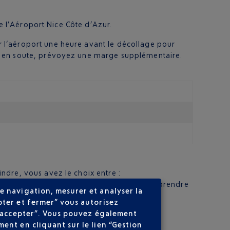
de l’Aéroport Nice Côte d’Azur.
 l’aéroport une heure avant le décollage pour
ge en soute, prévoyez une marge supplémentaire.
oindre, vous avez le choix entre :
aéroport n’étant pas le terminus, attention à prendre
e navigation, mesurer et analyser la
pter et fermer” vous autorisez
ez le prix avant la course !
ns accepter”. Vous pouvez également
 le hall Arrivées de l’aéroport.
ent en cliquant sur le lien “Gestion