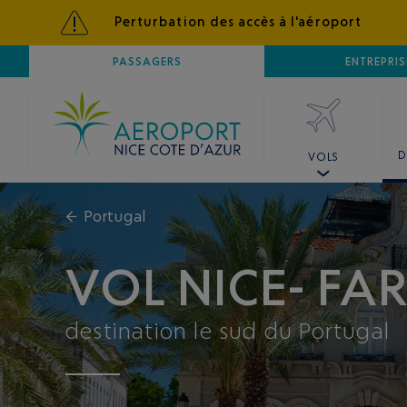
Perturbation des accès à l'aéroport
AÉROPORT
PASSAGERS
NICE CÔTE D'AZUR
ENTREPRIS
D
VOLS
←
Portugal
VOL NICE- FA
destination le sud du Portugal