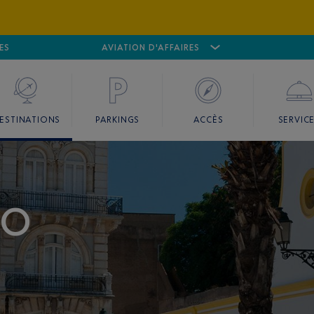
ES
AÉROPORT
CANNES MANDELIEU
AVIATION D'AFFAIRES
AÉROPORT
GO
ESTINATIONS
PARKINGS
ACCÈS
SERVIC
RO