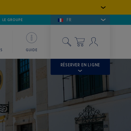
FR
LFE DE SAINT-TROPEZ
LE GROUPE
SKY VALET
ES
GUIDE
RÉSERVER EN LIGNE