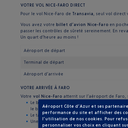
VOTRE
VOL NICE-FARO DIRECT
Pour le vol Nice-Faro de
Transavia
, seul vol direc
Vous avez votre
billet d’avion Nice-Faro
en poche
passer les contrôles de sûreté sereinement. En r
Un quart d’heure au moins !
Aéroport de départ
Terminal de départ
Aéroport d’arrivée
VOTRE ARRIVÉE À FARO
Votre
vol Nice-Faro
atterrit sur l’aéroport de Faro,
Le bus : les lignes 14 et 16 relient l’aéroport 
Aéroport Côte d’Azur et ses partenaire
le bus partant dans la bonne direction. N’allez 
performance du site et afficher des co
Le taxi : une dizaine d’euros ou à peine davan
l’utilisation de nos cookies. Pour ref
Une voiture de location : une bonne idée pour v
personnaliser vos choix en cliquant su