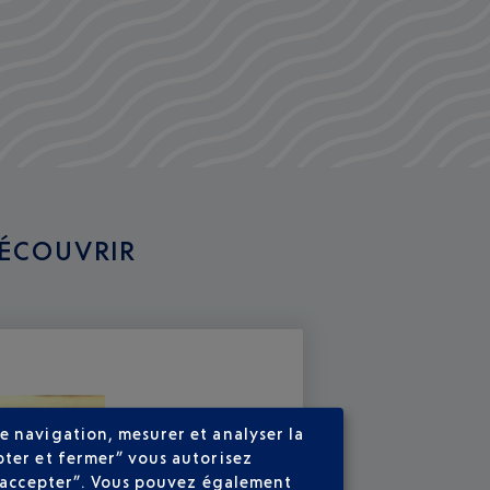
DÉCOUVRIR
e navigation, mesurer et analyser la
pter et fermer” vous autorisez
ns accepter”. Vous pouvez également