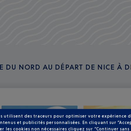
UE DU NORD AU DÉPART DE NICE À 
s utilisent des traceurs pour optimiser votre expérience d
ntenus et publicités personnalisées. En cliquant sur “Acce
user les cookies non nécessaires cliquez sur “Continuer sa