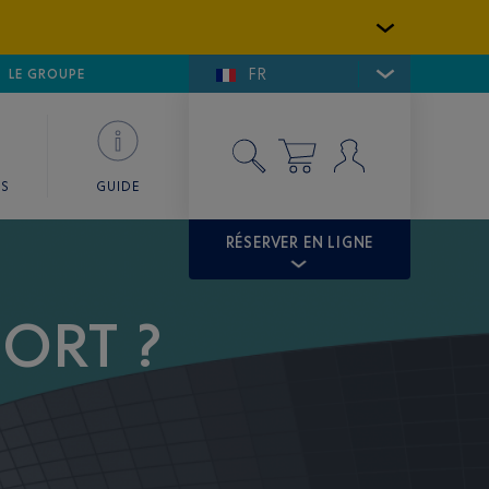
FR
LFE DE SAINT-TROPEZ
LE GROUPE
SKY VALET
ES
GUIDE
RÉSERVER EN LIGNE
ORT ?