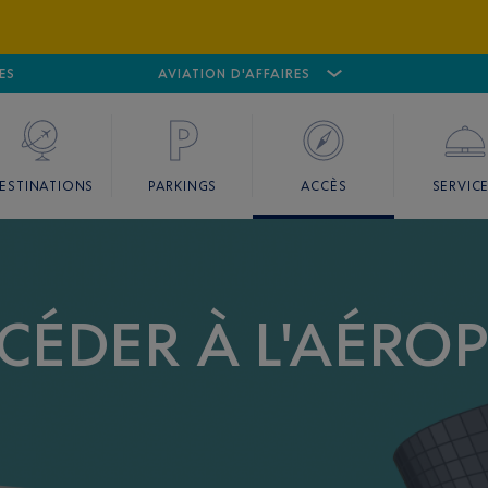
ES
AÉROPORT
CANNES MANDELIEU
AVIATION D'AFFAIRES
AÉROPORT
GO
ESTINATIONS
PARKINGS
ACCÈS
SERVIC
ÉDER À L'AÉROP