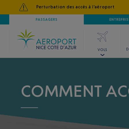
Perturbation des accès à l'aéroport
AÉROPORT
PASSAGERS
NICE CÔTE D'AZUR
ENTREPRIS
D
VOLS
COMMENT ACC