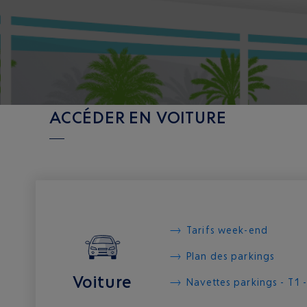
ACCÉDER EN VOITURE
Tarifs week-end
Plan des parkings
Voiture
Navettes parkings - T1 