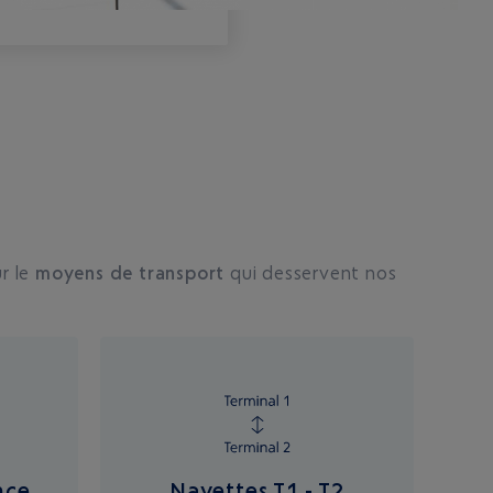
ur le
moyens de transport
qui desservent nos
nce
Navettes T1 - T2