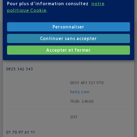
Goldcar
Pour plus d’information consultez
notre
politique Cookie
.
01 85 65 47 04
0033 185 654 704
Personnaliser
goldcar
.es/en/
Continuer sans accepter
8h00 - 23h00
Accepter et fermer
Hertz
0825 342 343
0033 483 321 970
hertz.
com
7h00- 24h00
SIXT
01 70 97 61 11