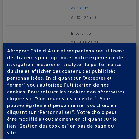
avis.
com
6h30 - 24h00
Enterprise
01 44 38 03 23
Aéroport Côte d’Azur et ses partenaires utilisent
0033 144 380 323
des traceurs pour optimiser votre expérience de
enterprise
.com
navigation, mesurer et analyser la performance
du site et afficher des contenus et publicités
7h30 - 24h00
personnalisées. En cliquant sur “Accepter et
fermer” vous autorisez l’utilisation de nos
Europcar
cookies. Pour refuser les cookies non nécessaires
0825 810 081
cliquez sur “Continuer sans accepter”. Vous
pouvez également personnaliser vos choix en
0033 178 427 771
cliquant sur “Personnaliser”. Votre choix peut
europcar.
com
être modifié à tout moment en cliquant sur le
7h30 - 24h00
lien “Gestion des cookies” en bas de page du
site.