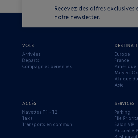
Recevez des offres exclusives e
notre newsletter.
VOLS
DESTINAT
Arrivées
Europe
Départs
France
Compagnies aériennes
Amérique 
Moyen-Ori
Afrique d
Asie
ACCÈS
SERVICES
Navettes T1 - T2
Parking
Taxis
File Priorit
Transports en commun
Salon VIP
Accueil VI
Restaurant