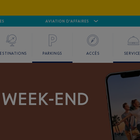
ES
AÉROPORT
CANNES MANDELIEU
AVIATION D'AFFAIRES
AÉROPORT
GO
ESTINATIONS
PARKINGS
ACCÈS
SERVIC
L WEEK-END