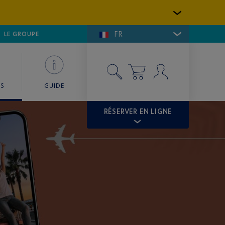
FR
LFE DE SAINT-TROPEZ
LE GROUPE
SKY VALET
ES
GUIDE
RÉSERVER EN LIGNE