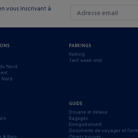
n vous inscrivant à
Adresse email
IONS
PARKINGS
Parking
Tarif week-end
du Nord
ent
u Nord
GUIDE
Douane et détaxe
aire
Bagages
Enregistrement
P
Documents de voyages et forma
s & Bars
Objets trouvés