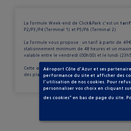
La formule Week-end de Click&Park c'est un
tari
P2/P3/P4 (Terminal 1) et P5/P6 (Terminal 2).
La formule vous propose : un tarif à partir de 4
stationnement minimum de 48 heures et un maxi
valable entre le vendredi (00h00) et le lundi (23h
Cette
offre parking
spécial week-end est valable 
Aéroport Côte d’Azur et ses partenaire
des places disponibles à ce tarif.
performance du site et afficher des co
l’utilisation de nos cookies. Pour ref
personnaliser vos choix en cliquant su
RÉSERV
des cookies” en bas de page du site.
P