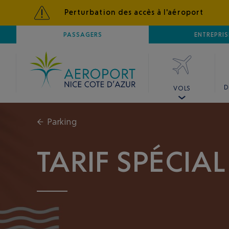
Perturbation des accès à l'aéroport
AÉROPORT
PASSAGERS
NICE CÔTE D'AZUR
ENTREPRIS
D
VOLS
←
Parking
TARIF SPÉCIA