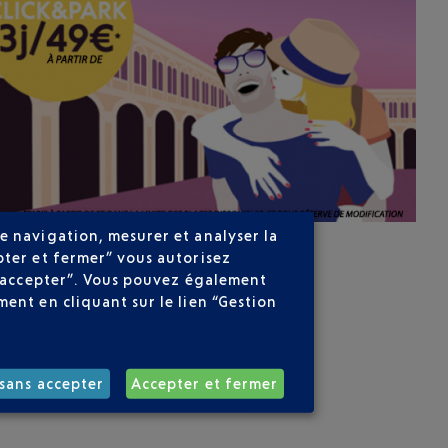
e navigation, mesurer et analyser la
pter et fermer” vous autorisez
ns accepter”. Vous pouvez également
ent en cliquant sur le lien “Gestion
sans accepter
Accepter et fermer