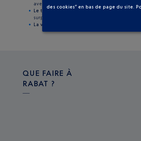
avec un départ toutes les heures de 6 h du ma
des cookies” en bas de page du site.
P
Le taxi
: les tarifs des différentes courses dep
surprises ! Pour rejoindre le centre-ville de Ra
La voiture de location
: six loueurs différents
QUE FAIRE À
RABAT ?