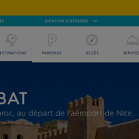
ES
AÉROPORT
CANNES MANDELIEU
AVIATION D'AFFAIRES
AÉROPORT
GO
ESTINATIONS
PARKINGS
ACCÈS
SERVIC
ABAT
roc, au départ de l'aéroport de Nice.