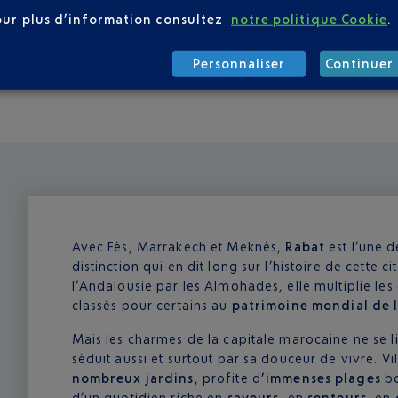
tin jusqu’à 23 h 30. Comptez une vingtaine de dirhams pour u
our plus d’information consultez
notre politique Cookie
.
uis l’aéroport sont affichés dans le Terminal et sur le Parkin
bat, il vous en coûtera 150 dirhams en journée et 200 la nuit.
Personnaliser
Continuer 
 se partagent la clientèle de l’aéroport.
Avec Fès, Marrakech et Meknès,
Rabat
est l’une 
distinction qui en dit long sur l’histoire de cette 
l’Andalousie par les Almohades, elle multiplie les 
classés pour certains au
patrimoine mondial de 
Mais les charmes de la capitale marocaine ne se li
séduit aussi et surtout par sa douceur de vivre. Vi
nombreux jardins
, profite d
’immenses plages
bo
d’un quotidien riche en
saveurs
, en
senteurs
, en