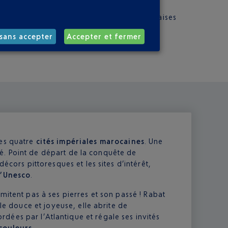
ne trentaine de minutes de trajet.
g Taxi, situé devant l’aérogare. Pas de mauvaises
sans accepter
Accepter et fermer
des quatre
cités impériales marocaines
. Une
cité. Point de départ de la conquête de
décors pittoresques et les sites d’intérêt,
l’Unesco
.
mitent pas à ses pierres et son passé ! Rabat
lle douce et joyeuse, elle abrite de
rdées par l’Atlantique et régale ses invités
couleurs
.