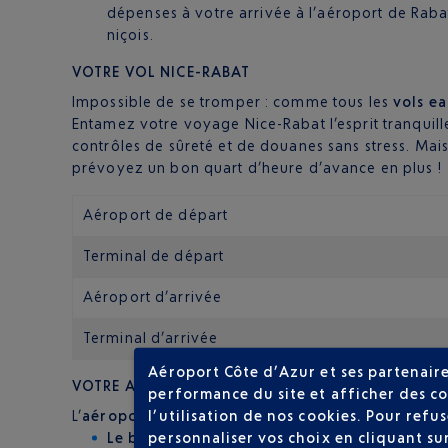
dépenses à votre arrivée à l’aéroport de Rab
niçois.
VOTRE VOL NICE-RABAT
Impossible de se tromper : comme tous les
vols ea
Entamez votre voyage Nice-Rabat l’esprit tranquill
contrôles de sûreté et de douanes sans stress. Mais
prévoyez un bon quart d’heure d’avance en plus !
Aéroport de départ
Terminal de départ
Aéroport d’arrivée
Terminal d’arrivée
Aéroport Côte d’Azur et ses partenaire
VOTRE ARRIVÉE À RABAT
performance du site et afficher des co
l’utilisation de nos cookies. Pour ref
L’
aéroport de Rabat-Salé
se situe à onze kilomètre
personnaliser vos choix en cliquant su
Le bus
: la compagnie Alsa opère une navette e