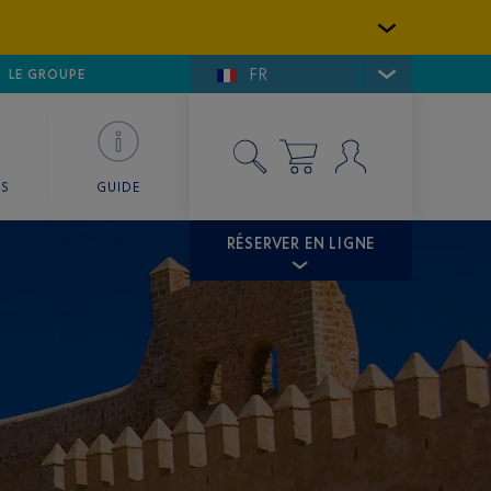
FR
LFE DE SAINT-TROPEZ
LE GROUPE
SKY VALET
ES
GUIDE
RÉSERVER EN LIGNE