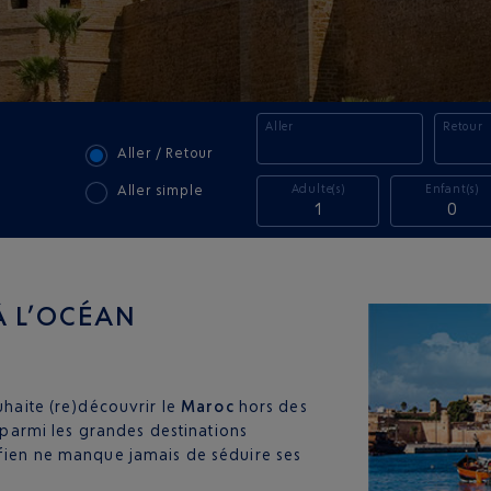
Aller
Retour
Aller / Retour
Adulte(s)
Enfant(s)
Aller simple
1
0
À L’OCÉAN
uhaite (re)découvrir le
Maroc
hors des
s parmi les grandes destinations
ifien ne manque jamais de séduire ses