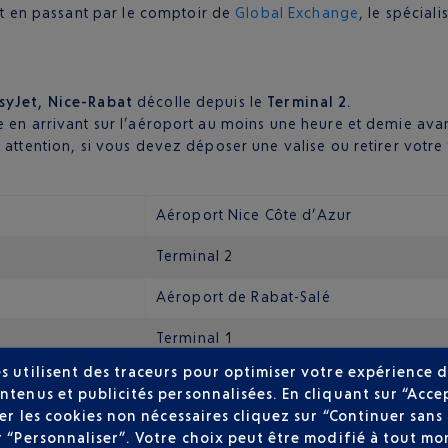
at en passant par le comptoir de
Global Exchange
, le spécial
syJet, Nice-Rabat
décolle depuis le
Terminal 2.
e en arrivant sur l’aéroport au moins une heure et demie ava
 attention, si vous devez déposer une valise ou retirer votre
Aéroport Nice Côte d’Azur
Terminal 2
Aéroport de Rabat-Salé
Terminal 1
s utilisent des traceurs pour optimiser votre expérience d
ntenus et publicités personnalisées. En cliquant sur “Acce
user les cookies non nécessaires cliquez sur “Continuer sa
s du centre-ville de Rabat. Pour rejoindre ce dernier, vous a
r “Personnaliser”. Votre choix peut être modifié à tout mom
ntre le Terminal 1 de l’aéroport et la gare centrale de Rabat