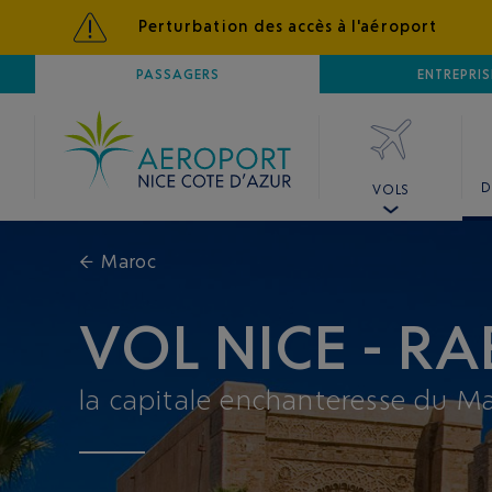
Perturbation des accès à l'aéroport
AÉROPORT
PASSAGERS
NICE CÔTE D'AZUR
ENTREPRIS
D
VOLS
←
Maroc
VOL NICE - R
la capitale enchanteresse du Ma