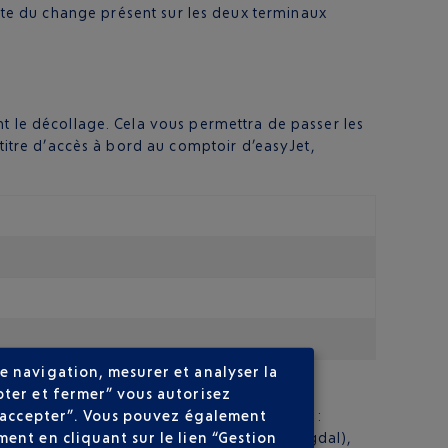
iste du change présent sur les deux terminaux
nt le décollage. Cela vous permettra de passer les
 titre d’accès à bord au comptoir d’easyJet,
e navigation, mesurer et analyser la
pter et fermer” vous autorisez
ns accepter”. Vous pouvez également
vez le choix entre trois modes de transport :
ent en cliquant sur le lien “Gestion
-Ville (second arrêt à la gare TGV Rabat-Agdal),