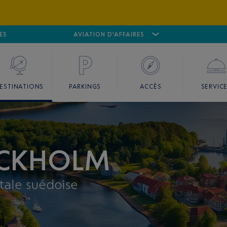
ES
AÉROPORT
CANNES MANDELIEU
AVIATION D'AFFAIRES
AÉROPORT
GO
ESTINATIONS
PARKINGS
ACCÈS
SERVIC
OCKHOLM
tale suédoise