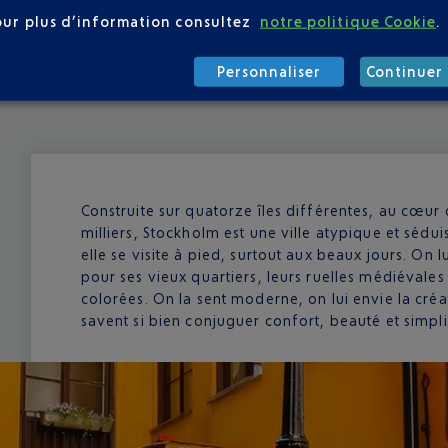
ont leur comptoir sur l’aéroport.
our plus d’information consultez
notre politique Cookie
.
Personnaliser
Continuer 
Construite sur quatorze îles différentes, au cœur
milliers, Stockholm est une ville atypique et séduis
elle se visite à pied, surtout aux beaux jours. On 
pour ses vieux quartiers, leurs ruelles médiéval
colorées. On la sent moderne, on lui envie la créat
savent si bien conjuguer confort, beauté et simpli