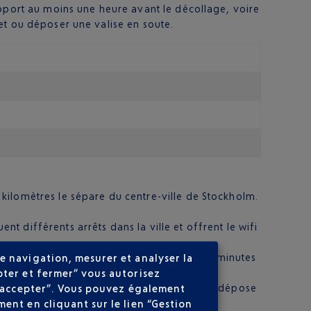
roport au moins une heure avant le décollage, voire
et ou déposer une valise en soute.
kilomètres le sépare du centre-ville de Stockholm.
t différents arrêts dans la ville et offrent le wifi
 15 minutes pour rejoindre la capitale en 20 minutes
e navigation, mesurer et analyser la
pter et fermer” vous autorisez
’euros. Mais plus confortable puisqu’il vous dépose
ns accepter”. Vous pouvez également
ent en cliquant sur le lien “Gestion