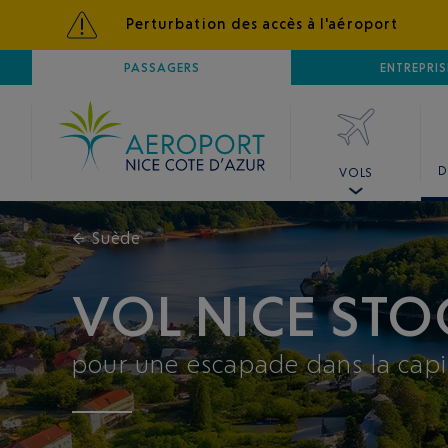
Perturbation des accès à l'aéroport
AÉROPORT
PASSAGERS
NICE CÔTE D'AZUR
ENTREPRIS
D
VOLS
←
Suède
VOL NICE ST
pour une escapade dans la capi