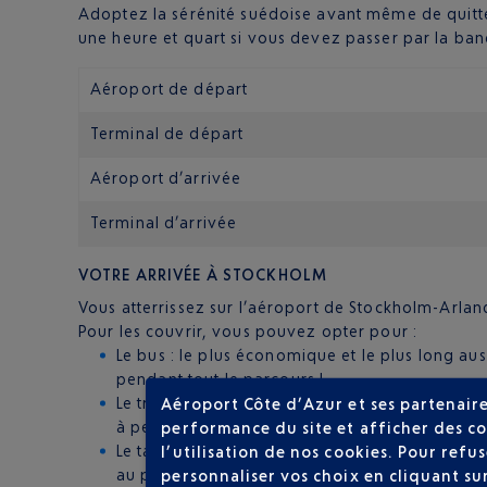
Adoptez la sérénité suédoise avant même de quitter
une heure et quart si vous devez passer par la ban
Aéroport de départ
Terminal de départ
Aéroport d’arrivée
Terminal d’arrivée
VOTRE ARRIVÉE À STOCKHOLM
Vous atterrissez sur l’aéroport de Stockholm-Arla
Pour les couvrir, vous pouvez opter pour :
Le bus : le plus économique et le plus long aus
pendant tout le parcours !
Le train : de 5h05 le matin jusqu’à 1h05 la nui
Aéroport Côte d’Azur et ses partenaire
à peine.
performance du site et afficher des co
Le taxi : plus long que le train et plus cher.
l’utilisation de nos cookies. Pour ref
au pied de votre logement
personnaliser vos choix en cliquant su