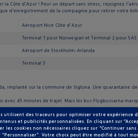
 la Côte d’Azur ! Pour un départ sans stress, rejoignez l’aé
que d’enregistrement de la compagnie pour retirer votre bill
Aéroport Nice Côte d’Azur
Terminal 1 pour Norwegian et Terminal 2 pour SAS
Aéroport de Stockholm-Arlanda
Terminal 5
nda, implanté sur la commune de Sigtuna. Une quarantaine de 
si avec 45 minutes de trajet. Mais les bus Flygbussarna marquen
t, l’Arlanda Express quitte le quai de l’aéroport toutes les 10,
s utilisent des traceurs pour optimiser votre expérience d
ntenus et publicités personnalisées. En cliquant sur “Acce
 Il faut compter une demi-heure minimum et une cinquantaine d
user les cookies non nécessaires cliquez sur “Continuer sa
r “Personnaliser”. Votre choix peut être modifié à tout mom