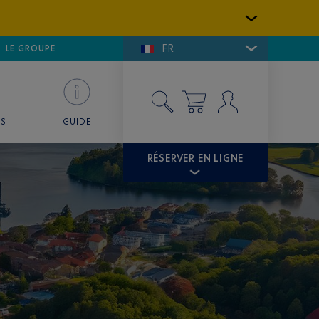
FR
LFE DE SAINT-TROPEZ
LE GROUPE
SKY VALET
ES
GUIDE
RÉSERVER EN LIGNE