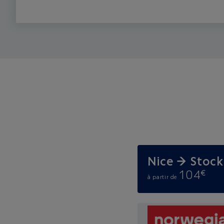
Nice → Stoc
104
€
à partir de