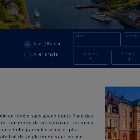
Aller
Retour
Aller / Retour
Adulte(s)
Enfant(s)
Aller simple
1
0
olm
en révèle sans aucun doute l’une des
ure, son mode de vie convivial, ses vieux
oise brille parmi les villes les plus
ite fait de se glisser en vous en une