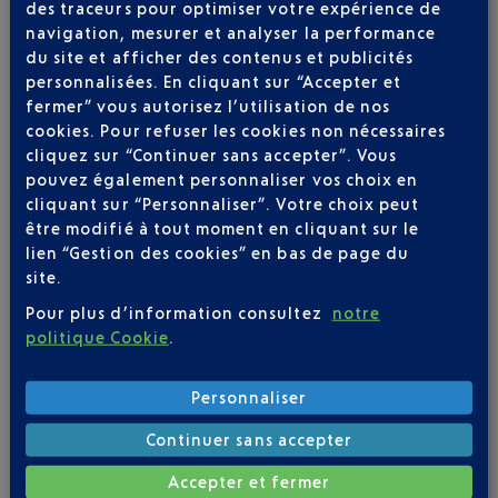
des traceurs pour optimiser votre expérience de
navigation, mesurer et analyser la performance
du site et afficher des contenus et publicités
personnalisées. En cliquant sur “Accepter et
fermer” vous autorisez l’utilisation de nos
cookies. Pour refuser les cookies non nécessaires
APPLICATION AÉROPORT NICE
cliquez sur “Continuer sans accepter”. Vous
pouvez également personnaliser vos choix en
cliquant sur “Personnaliser”. Votre choix peut
être modifié à tout moment en cliquant sur le
lien “Gestion des cookies” en bas de page du
2 DESTINATIONS AVEC AER LINGUS AU
site.
DÉPART DE NICE
Pour plus d’information consultez
notre
politique Cookie
.
Personnaliser
Continuer sans accepter
Accepter et fermer