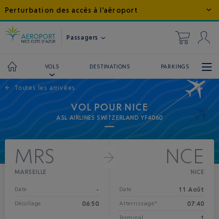
Perturbation des accès à l'aéroport
Passagers
DESTINATIONS
PARKINGS
VOLS
←
Toutes les arrivées
VOL POUR NICE
ASL AIRLINES SWITZERLAND YF4060
MRS
NCE
MARSEILLE
NICE
-
11 Août
Date
Date
06:50
07:40
Décollage
Atterrissage*
1
Terminal