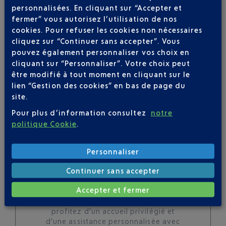
personnalisées. En cliquant sur “Accepter et
toutes les évolutions
fermer” vous autorisez l’utilisation de nos
pour ce vol
cookies. Pour refuser les cookies non nécessaires
cliquez sur “Continuer sans accepter”. Vous
pouvez également personnaliser vos choix en
cliquant sur “Personnaliser”. Votre choix peut
être modifié à tout moment en cliquant sur le
SUIVRE CE VOL
lien “Gestion des cookies” en bas de page du
site.
Pour plus d’information consultez
notre
politique Cookie
.
Personnaliser
Continuer sans accepter
SERVICE PORTEURS DE
BAGAGES : VOYAGEZ LÉGER À
Accepter et fermer
NICE
profitez d'un accueil privilégié et
d'une assistance personnalisée avec