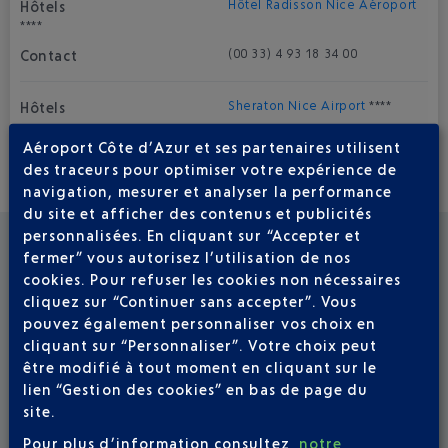
Hôtel Radisson Nice Aéroport
****
(00 33) 4 93 18 34 00
Sheraton Nice Airport
****
(00 33) 4 89 03 87 87
Aéroport Côte d’Azur et ses partenaires utilisent
des traceurs pour optimiser votre expérience de
B&B
***
navigation, mesurer et analyser la performance
du site et afficher des contenus et publicités
(00 33) 892 233 663
personnalisées. En cliquant sur “Accepter et
fermer” vous autorisez l’utilisation de nos
cookies. Pour refuser les cookies non nécessaires
Hôtel Ibis Styles Nice Cap 3000 Aéroport
***
cliquez sur “Continuer sans accepter”. Vous
(00 33) 4 92 12 88 88
pouvez également personnaliser vos choix en
cliquant sur “Personnaliser”. Votre choix peut
être modifié à tout moment en cliquant sur le
Novotel Arenas
***
lien “Gestion des cookies” en bas de page du
(00 33) 4 93 21 22 50
site.
Pour plus d’information consultez
notre