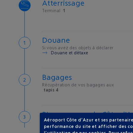
Atterrissage
Terminal
1
Douane
Si vous avez des objets à déclarer
Douane et détaxe
Bagages
Récupération de vos bagages aux
tapis 4
Bienvenue sur la Côte d'A
Aéroport Côte d’Azur et ses partenaire
Hôtels de proximité
performance du site et afficher des co
l’utilisation de nos cookies. Pour ref