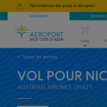
Perturbation des accès à l'aéroport
AÉROPORT
PASSAGERS
NICE CÔTE D'AZUR
ENTREPRIS
D
VOLS
←
Toutes les arrivées
VOL POUR NI
AUSTRIAN AIRLINES OS421