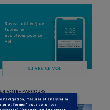
Soyez notifié(e) de
toutes les
évolutions pour ce
vol
SUIVRE CE VOL
SUR VOTRE PARCOURS
e navigation, mesurer et analyser la
pter et fermer” vous autorisez
ns accepter”. Vous pouvez également