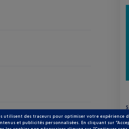
zur
s utilisent des traceurs pour optimiser votre expérience d
25 °C
ntenus et publicités personnalisées. En cliquant sur “Acce
user les cookies non nécessaires cliquez sur “Continuer sa