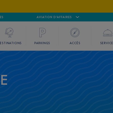
ES
AÉROPORT
CANNES MANDELIEU
AVIATION D'AFFAIRES
AÉROPORT
GO
ESTINATIONS
PARKINGS
ACCÈS
SERVIC
CE