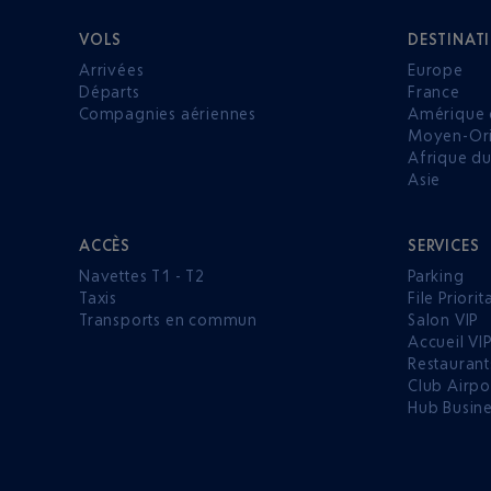
VOLS
DESTINAT
Arrivées
Europe
Départs
France
Compagnies aériennes
Amérique 
Moyen-Ori
Afrique d
Asie
ACCÈS
SERVICES
Navettes T1 - T2
Parking
Taxis
File Priorit
Transports en commun
Salon VIP
Accueil VI
Restaurant
Club Airpo
Hub Busin