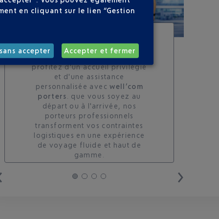
ent en cliquant sur le lien “Gestion
SERVICE PORTEURS DE
BAGAGES : VOYAGEZ
sans accepter
Accepter et fermer
LÉGER À NICE
profitez d'un accueil privilégié
et d'une assistance
personnalisée avec
well’com
porters
. que vous soyez au
départ ou à l'arrivée, nos
porteurs professionnels
transforment vos contraintes
logistiques en une expérience
de voyage fluide et haut de
gamme.