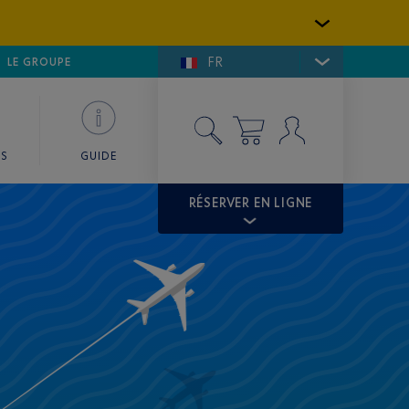
FR
LFE DE SAINT-TROPEZ
LE GROUPE
SKY VALET
ES
GUIDE
RÉSERVER EN LIGNE