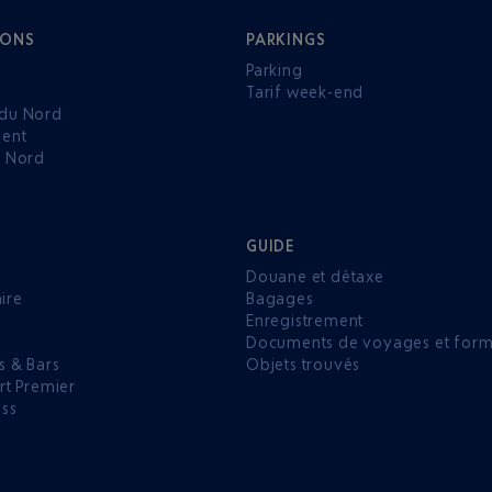
IONS
PARKINGS
Parking
Tarif week-end
du Nord
ent
u Nord
GUIDE
Douane et détaxe
aire
Bagages
Enregistrement
P
Documents de voyages et forma
s & Bars
Objets trouvés
rt Premier
ess