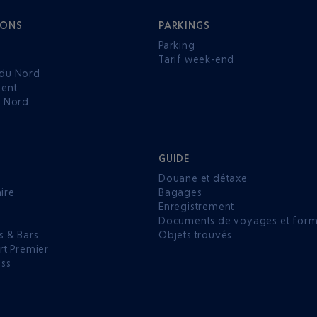
IONS
PARKINGS
Parking
Tarif week-end
du Nord
ent
u Nord
GUIDE
Douane et détaxe
aire
Bagages
Enregistrement
P
Documents de voyages et forma
s & Bars
Objets trouvés
rt Premier
ess