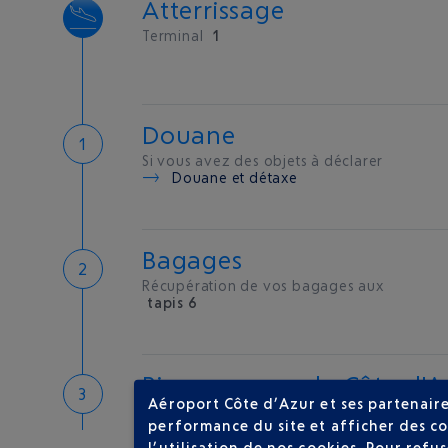
Atterrissage
Terminal
1
Douane
Si vous avez des objets à déclarer
Douane et détaxe
Bagages
Récupération de vos bagages aux
tapis 6
Bienvenue sur la Côte d'A
Aéroport Côte d’Azur et ses partenaire
Hôtels de proximité
performance du site et afficher des co
l’utilisation de nos cookies. Pour ref