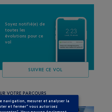
Soyez notifié(e) de
toutes les
évolutions pour ce
vol
SUIVRE CE VOL
SUR VOTRE PARCOURS
e navigation, mesurer et analyser la
pter et fermer” vous autorisez
ns accepter”. Vous pouvez également