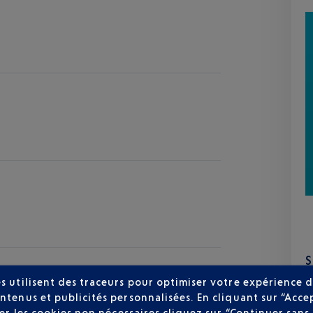
zur
s utilisent des traceurs pour optimiser votre expérience d
29 °C
ntenus et publicités personnalisées. En cliquant sur “Acce
user les cookies non nécessaires cliquez sur “Continuer sa