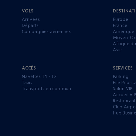
VOLS
DESTINAT
Arrivées
Europe
Départs
France
Compagnies aériennes
Amérique 
Moyen-Ori
Afrique d
Asie
ACCÈS
SERVICES
Navettes T1 - T2
Parking
Taxis
File Priorit
Transports en commun
Salon VIP
Accueil VI
Restaurant
Club Airpo
Hub Busin