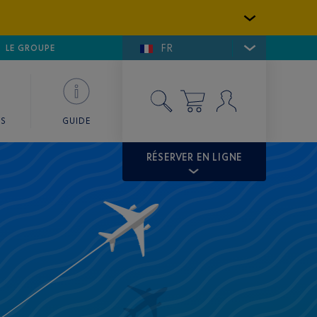
FR
LFE DE SAINT-TROPEZ
LE GROUPE
SKY VALET
ES
GUIDE
RÉSERVER EN LIGNE