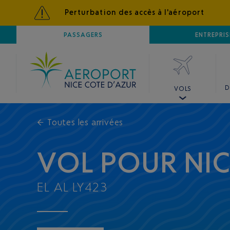
Perturbation des accès à l'aéroport
AÉROPORT
PASSAGERS
NICE CÔTE D'AZUR
ENTREPRIS
D
VOLS
←
Toutes les arrivées
VOL POUR NI
EL AL LY423