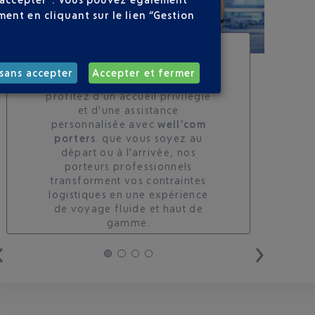
ent en cliquant sur le lien “Gestion
SERVICE PORTEURS DE
BAGAGES : VOYAGEZ
sans accepter
Accepter et fermer
LÉGER À NICE
profitez d'un accueil privilégié
et d'une assistance
personnalisée avec
well’com
porters
. que vous soyez au
départ ou à l'arrivée, nos
porteurs professionnels
transforment vos contraintes
logistiques en une expérience
de voyage fluide et haut de
gamme.