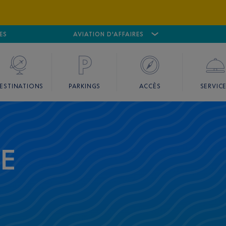
ES
AÉROPORT
CANNES MANDELIEU
AVIATION D'AFFAIRES
AÉROPORT
GO
ESTINATIONS
PARKINGS
ACCÈS
SERVIC
CE