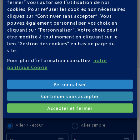
fermer” vous autorisez l’utilisation de nos
cookies. Pour refuser les cookies non nécessaires
cliquez sur “Continuer sans accepter”. Vous
pouvez également personnaliser vos choix en
cliquant sur “Personnaliser”. Votre choix peut
être modifié à tout moment en cliquant sur le
lien “Gestion des cookies” en bas de page du
site.
Voir la carte
Pour plus d’information consultez
notre
politique Cookie
.
Personnaliser
VOLS RÉGULIERS
NICE - BRATISLAVA BTS
Continuer sans accepter
Accepter et fermer
Réserver un vol
66
€
à partir de
Aller / Retour
Aller simple