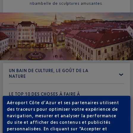
ribambelle de sculptures amusantes.
UN BAIN DE CULTURE, LE GOÛT DE LA
NATURE
LE TOP 10 DES CHOSES À FAIRE À
BRATISLAVA
Aéroport Côte d’Azur et ses partenaires utilisent
des traceurs pour optimiser votre expérience de
navigation, mesurer et analyser la performance
du site et afficher des contenus et publicités
personnalisées. En cliquant sur “Accepter et