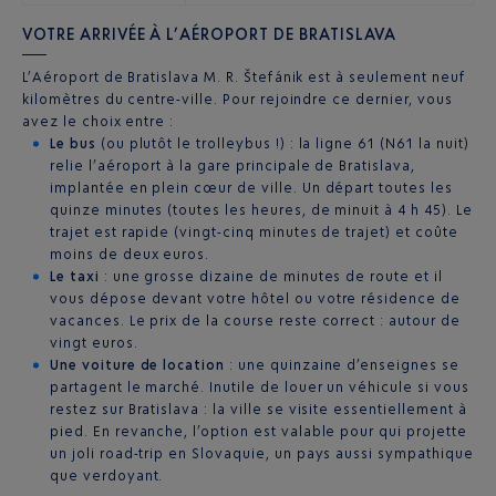
VOTRE ARRIVÉE À L’AÉROPORT DE BRATISLAVA
L’Aéroport de Bratislava M. R. Štefánik est à seulement neuf
kilomètres du centre-ville. Pour rejoindre ce dernier, vous
avez le choix entre :
Le bus
(ou plutôt le trolleybus !) : la ligne 61 (N61 la nuit)
relie l’aéroport à la gare principale de Bratislava,
implantée en plein cœur de ville. Un départ toutes les
quinze minutes (toutes les heures, de minuit à 4 h 45). Le
trajet est rapide (vingt-cinq minutes de trajet) et coûte
moins de deux euros.
Le taxi
: une grosse dizaine de minutes de route et il
vous dépose devant votre hôtel ou votre résidence de
vacances. Le prix de la course reste correct : autour de
vingt euros.
Une voiture de location
: une quinzaine d’enseignes se
partagent le marché. Inutile de louer un véhicule si vous
restez sur Bratislava : la ville se visite essentiellement à
pied. En revanche, l’option est valable pour qui projette
un joli road-trip en Slovaquie, un pays aussi sympathique
que verdoyant.