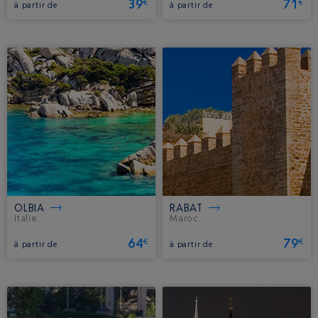
39
71
€
€
à partir de
à partir de
OLBIA
RABAT
Italie.
Maroc.
64
79
€
€
à partir de
à partir de