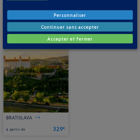
1 DESTINATION(S) UN VOL NICE–SLOVAQUIE
POUR PLONGER AU CŒUR DE L’EUROPE AU
Personnaliser
DÉPART DE NICE
Continuer sans accepter
Accepter et fermer
BRATISLAVA
329
€
à partir de