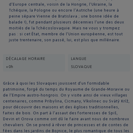
d’Europe centrale, voisin de la Hongrie, l’Ukraine, la
Tchéquie, la Pologne ou encore l’Autriche (une heure à
peine sépare Vienne de Bratislava ; une bonne idée de
balade !), fut pendant plusieurs décennies l’une des deux
moitiés de la Tchécoslovaquie. Mais ne vous y trompez
pas : si cet État, membre de l’Union européenne, est tout
juste trentenaire, son passé, lui, est plus que millénaire.
DÉCALAGE HORAIRE
LANGUE
+0h
SLOVAQUE
Grâce à quoi les Slovaques jouissent d’un formidable
patrimoine, forgé du temps du Royaume de Grande-Moravie ou
de l’Empire austro-hongrois. On y visite ainsi de vieux villages
centenaires, comme Pribylina, Cicmany, Vlkolinec ou Svätý Kríž,
pour découvrir des maisons et des églises traditionnelles,
faites de bois. On part à l’assaut des forteresses de Spiš,
Devin et Orova comme ont dû le faire avant nous de nombreux
chevaliers. On se prend à rêver de princesses et de contes de
fées dans les jardins de Bojnice, le plus romantique de tous les