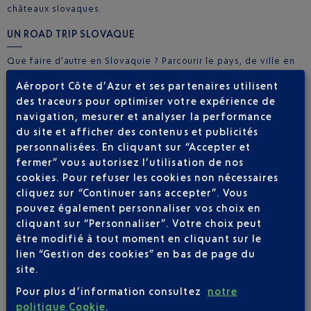
châteaux slovaques.
UN ROAD TRIP SLOVAQUE
Que faire d’autre en Slovaquie ? Parcourir le pays, de ville en
ville ; c’est le meilleur moyen de voir de la nature ! Prenez la
Aéroport Côte d’Azur et ses partenaires utilisent
route ou le rail et reliez les deux plus grandes cités slovaques :
des traceurs pour optimiser votre expérience de
Bratislava, la capitale, et Košice, la mémoire flamboyante du
navigation, mesurer et analyser la performance
pays avec ses monuments gothiques, ses façades charmantes
et colorées, typiques de l’époque romantique, et ses œuvres
du site et afficher des contenus et publicités
de street art. Arrêtez-vous en chemin pour visiter Trnava,
personnalisées. En cliquant sur “Accepter et
surnommée la petite Rome de Slovaquie à cause de ses
fermer” vous autorisez l’utilisation de nos
nombreuses églises, ou bien Banská Bystrica, un joyau au
cookies. Pour refuser les cookies non nécessaires
charme bourgeois. Et surtout, entre deux escales, prenez un
cliquez sur “Continuer sans accepter”. Vous
grand bain de nature dans les monts des Tatras, la chaîne
pouvez également personnaliser vos choix en
montagneuse locale. La Slovaquie est un pays vert, riche de
cliquant sur “Personnaliser”. Votre choix peut
grandes forêts primaires et de neuf parcs nationaux qui
être modifié à tout moment en cliquant sur le
couvrent près d’un quart de la superficie nationale. L’un de ces
lien “Gestion des cookies” en bas de page du
écrins porte d’ailleurs un nom évocateur : le Parc national du
site.
Paradis slovaque. Tout un programme !
Pour plus d’information consultez
notre
politique Cookie
.