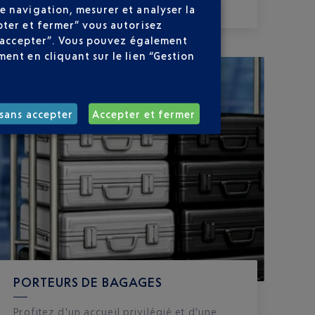
e navigation, mesurer et analyser la
pter et fermer” vous autorisez
ns accepter”. Vous pouvez également
ent en cliquant sur le lien “Gestion
sans accepter
Accepter et fermer
PORTEURS DE BAGAGES
Profitez d'un accueil privilégié et d'une