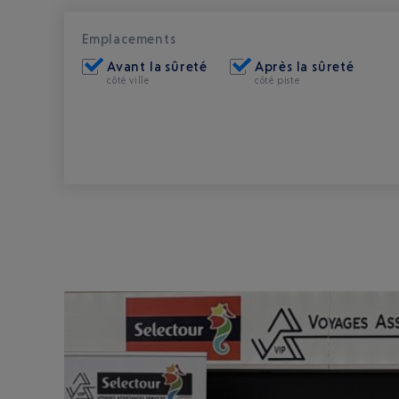
Emplacements
Avant la sûreté
Après la sûreté
côté ville
côté piste