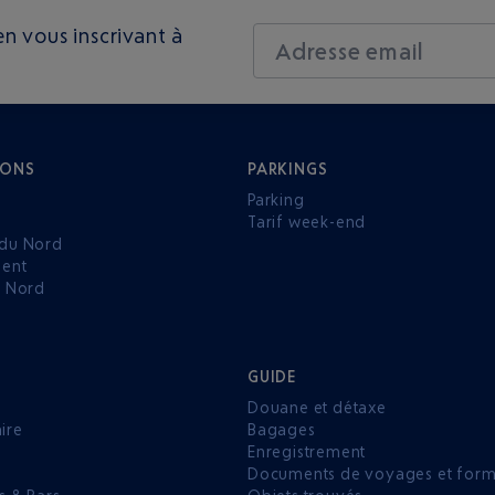
n vous inscrivant à
Adresse email
IONS
PARKINGS
Parking
Tarif week-end
du Nord
ent
u Nord
GUIDE
Douane et détaxe
aire
Bagages
Enregistrement
P
Documents de voyages et forma