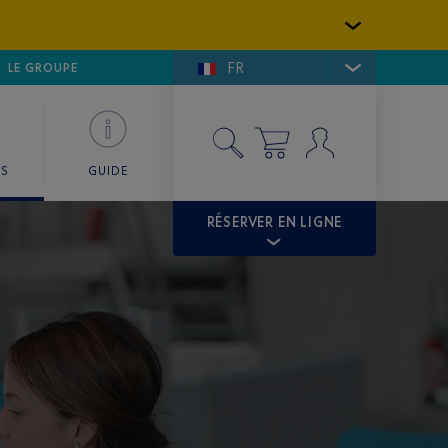
FR
LFE DE SAINT-TROPEZ
LE GROUPE
SKY VALET
ES
GUIDE
RÉSERVER EN LIGNE