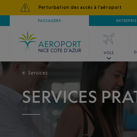
Perturbation des accès à l'aéroport
AÉROPORT
PASSAGERS
NICE CÔTE D'AZUR
ENTREPRIS
D
VOLS
←
Services
SERVICES PRA