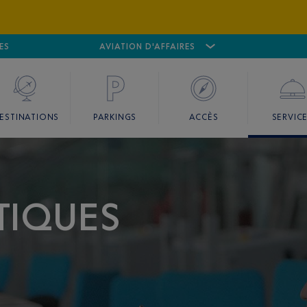
ES
AÉROPORT
CANNES MANDELIEU
AVIATION D'AFFAIRES
AÉROPORT
GO
ESTINATIONS
PARKINGS
ACCÈS
SERVIC
TIQUES