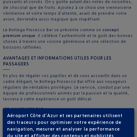
puissants et corsés. On y goûte autant des notes de noisettes,
de chocolat que de fruits. Ajoutez à ce choix une viennoiserie
vénitienne et votre temps d’attente, avant de prendre votre
avion, deviendra aussi magique que stupéfiant.
Le Bottega Prosecco Bar se présente comme un
concept
premium unique
. Il célèbre l’authenticité et le goût des bonnes
choses à travers une cuisine généreuse et une sélection de
boissons raffinées.
AVANTAGES ET INFORMATIONS UTILES POUR LES
PASSAGERS
En plus de régaler vos papilles et de vous accueillir dans un
cadre élégant, le Bottega Prosecco Bar offre aux voyageurs
réguliers de véritables privilèges. Le service, conduit par une
équipe de professionnels animés par la passion et la qualité,
laissera à cette expérience un goût délicat.
LES AVANTAGES CAP
Aéroport Côte d’Azur et ses partenaires utilisent
Si vous faites partie des voyageurs qui prennent régulièrement
des traceurs pour optimiser votre expérience de
l’avion au départ de l’aéroport Nice Côte d’Azur, sachez que la
navigation, mesurer et analyser la performance
carte
Club Airport Premier
vous attend ! Cette carte offre de
du site et afficher des contenus et publicités
nombreux avantages
, dès l’inscription. Les voyageurs réguliers