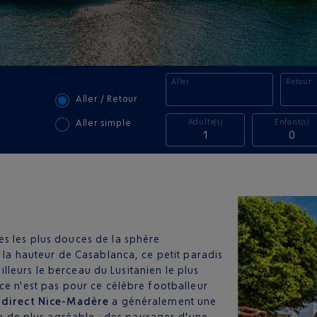
Aller
Retour
Aller / Retour
Adulte(s)
Enfant(s)
Aller simple
1
0
es les plus douces de la sphère
 la hauteur de Casablanca, ce petit paradis
ailleurs le berceau du Lusitanien le plus
ce n'est pas pour ce célèbre footballeur
 direct Nice-Madère
a généralement une
 a de plus agréable : des paysages d'une