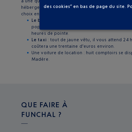
à une quinzaine de kilomètres de Funchal, la capi
des cookies” en bas de page du site.
P
hébergement, où qu'il se trouve dans l'île, si celui
choix entre :
Le bus
: non seulement l'Aérobus gagne le centr
populaires de l'île. Comptez une quarantaine de
heures de pointe.
Le taxi
: tout de jaune vêtu, il vous attend 24 
coûtera une trentaine d'euros environ.
Une voiture de location : huit comptoirs se dis
Madère.
QUE FAIRE À
FUNCHAL ?