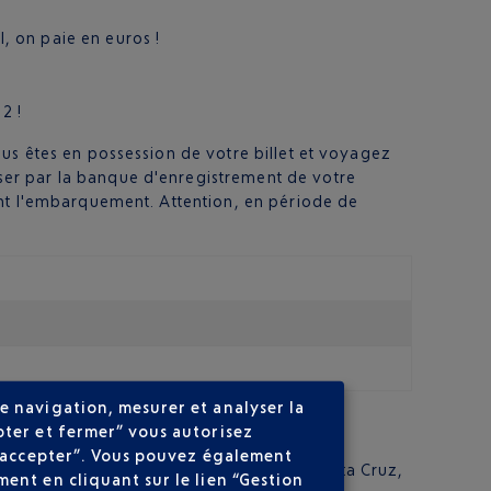
, on paie en euros !
2 !
us êtes en possession de votre billet et voyagez
ser par la banque d'enregistrement de votre
ant l'embarquement. Attention, en période de
e navigation, mesurer et analyser la
pter et fermer” vous autorisez
ns accepter”. Vous pouvez également
. Il est situé sur la petite commune de Santa Cruz,
ent en cliquant sur le lien “Gestion