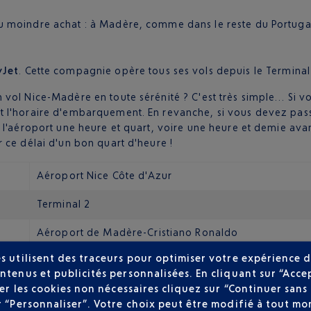
 au moindre achat : à Madère, comme dans le reste du Portugal
yJet
. Cette compagnie opère tous ses vols depuis le Terminal 
vol Nice-Madère en toute sérénité ? C'est très simple… Si vo
t l'horaire d'embarquement. En revanche, si vous devez pas
r l'aéroport une heure et quart, voire une heure et demie av
 ce délai d'un bon quart d'heure !
Aéroport Nice Côte d'Azur
Terminal 2
Aéroport de Madère-Cristiano Ronaldo
s utilisent des traceurs pour optimiser votre expérience d
ntenus et publicités personnalisées. En cliquant sur “Acce
user les cookies non nécessaires cliquez sur “Continuer sa
armac de l'Aéroport international de Madère-Cristiano Ronaldo
r “Personnaliser”. Votre choix peut être modifié à tout mom