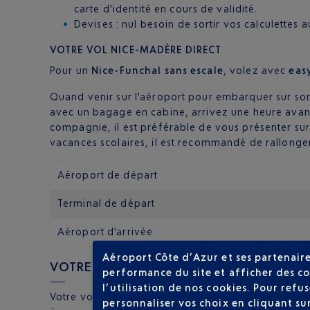
carte d'identité en cours de validité.
Devises : nul besoin de sortir vos calculettes
VOTRE VOL NICE-MADÈRE DIRECT
Pour un
Nice-Funchal sans escale
, volez avec
eas
Quand venir sur l'aéroport pour embarquer sur son 
avec un bagage en cabine, arrivez une heure avan
compagnie, il est préférable de vous présenter su
vacances scolaires, il est recommandé de rallonger
Aéroport de départ
Terminal de départ
Aéroport d'arrivée
Aéroport Côte d’Azur et ses partenaire
VOTRE ARRIVÉE À MADÈRE
performance du site et afficher des co
l’utilisation de nos cookies. Pour ref
Votre vol sans escale Nice-Madère atterrit sur le t
personnaliser vos choix en cliquant su