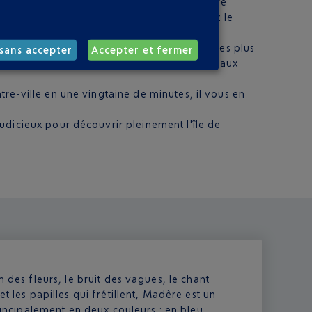
aéroport vous permettront de rejoindre votre
uement le centre-ville de Funchal, vous avez le
stique de la ville, à proximité des hôtels les plus
sans accepter
Accepter et fermer
retour). Un départ toutes les trente minutes aux
tre-ville en une vingtaine de minutes, il vous en
judicieux pour découvrir pleinement l'île de
m des fleurs, le bruit des vagues, le chant
t les papilles qui frétillent, Madère est un
principalement en deux couleurs : en bleu,