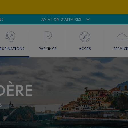
ES
AÉROPORT
CANNES MANDELIEU
AVIATION D'AFFAIRES
AÉROPORT
GO
ESTINATIONS
PARKINGS
ACCÈS
SERVIC
DÈRE
s