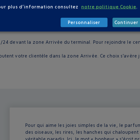
tale madéroise. De nombreuses lignes de bus au départ de l'
our plus d’information consultez
notre politique Cookie
.
-ci ne dispose pas de sa propre navette. Pour rallier spécifiq
e de la capitale, mais il s'arrête également dans la zone touri
Personnaliser
Continuer 
 minutes de trajet et cinq euros le billet (huit pour un aller-
h/24 devant la zone Arrivée du terminal. Pour rejoindre le cen
putent votre clientèle dans la zone Arrivée. Ce choix s'avère 
Pour qui aime les joies simples de la vie, le parfu
des oiseaux, les rires, les hanches qui chaloupent e
véritable paradis. Ici, le mot « bonheur » s'écrit 