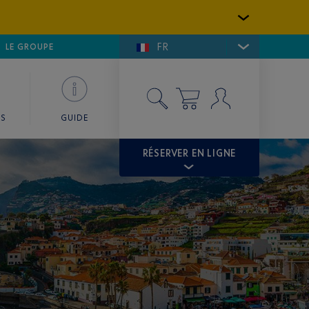
FR
LFE DE SAINT-TROPEZ
LE GROUPE
SKY VALET
ES
GUIDE
RÉSERVER EN LIGNE