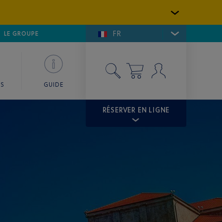
FR
LFE DE SAINT-TROPEZ
LE GROUPE
SKY VALET
ES
GUIDE
RÉSERVER EN LIGNE