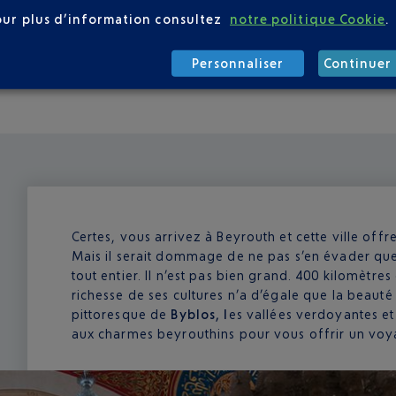
s par l’aéroport et stationnent devant la zone arrivée. D’autr
our plus d’information consultez
notre politique Cookie
.
de monter à bord. Sachez qu’une course pour le centre-ville 
’un comptoir au sein de l’aéroport.
Personnaliser
Continuer 
Certes, vous arrivez à Beyrouth et cette ville off
Mais il serait dommage de ne pas s’en évader que
tout entier. Il n’est pas bien grand. 400 kilomètre
richesse de ses cultures n’a d’égale que la beauté
pittoresque de
Byblos, l
es vallées verdoyantes et 
aux charmes beyrouthins pour vous offrir un voy