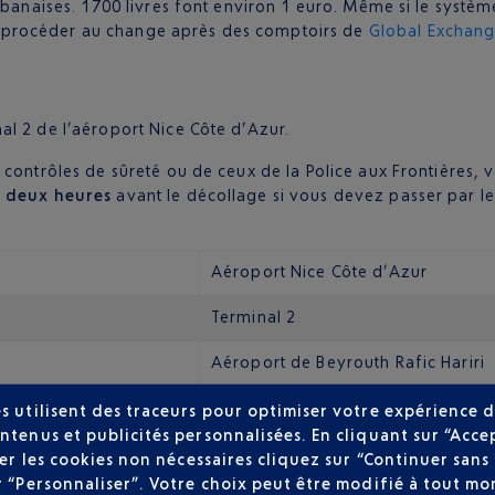
ibanaises. 1700 livres font environ 1 euro. Même si le systèm
 procéder au change après des comptoirs de
Global Exchan
al 2 de l’aéroport Nice Côte d’Azur.
 contrôles de sûreté ou de ceux de la Police aux Frontières, 
r
deux heures
avant le décollage si vous devez passer par 
Aéroport Nice Côte d’Azur
Terminal 2
Aéroport de Beyrouth Rafic Hariri
s utilisent des traceurs pour optimiser votre expérience d
ntenus et publicités personnalisées. En cliquant sur “Acce
routh-Rafic Hariri ne propose pas de transport en commun bi
user les cookies non nécessaires cliquez sur “Continuer sa
r “Personnaliser”. Votre choix peut être modifié à tout mom