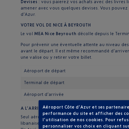
Devises :
vous paierez vos achats avec des livres l
amener avec vous quelques devises. Vous pouvez
d’Azur.
VOTRE VOL DE NICE À BEYROUTH
Le vol
MEA Nice Beyrouth
décolle depuis le Termin
Pour prévenir une éventuelle attente au niveau des
avant le départ. Il est même recommandé d’arrive
une valise ou y retirer votre billet.
Aéroport de départ
Terminal de départ
Aéroport d’arrivée
Aéroport Côte d’Azur et ses partenaire
A L’ARRIVÉE DU VOL NICE BEYROUTH
performance du site et afficher des co
Seul aéroport du pays actuellement en service, Bey
l’utilisation de nos cookies. Pour ref
libanaise. Il vous faut donc passer par :
personnaliser vos choix en cliquant su