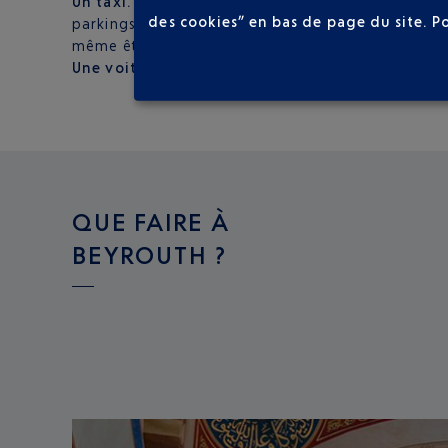
Un taxi.
Ils sont très nombreux. Certains sont agréé
des cookies” en bas de page du site.
P
parkings. Attention à bien négocier le prix avant 
même être moins chère.
Une voiture de location.
Sept loueurs disposent d
QUE FAIRE À
BEYROUTH ?