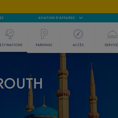
ES
AÉROPORT
CANNES MANDELIEU
AVIATION D'AFFAIRES
AÉROPORT
GO
ESTINATIONS
PARKINGS
ACCÈS
SERVIC
YROUTH