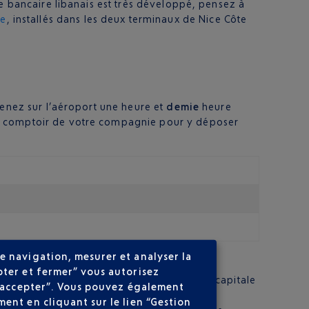
e bancaire libanais est très développé, pensez à
ge
, installés dans les deux terminaux de Nice Côte
venez sur l’aéroport une heure et
demie
heure
le comptoir de votre compagnie pour y déposer
e navigation, mesurer et analyser la
pter et fermer” vous autorisez
en structuré pour rejoindre le cœur de la capitale
ns accepter”. Vous pouvez également
ent en cliquant sur le lien “Gestion