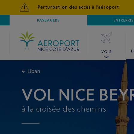
Perturbation des accès à l'aéroport
AÉROPORT
PASSAGERS
NICE CÔTE D'AZUR
ENTREPRIS
D
VOLS
←
Liban
VOL NICE BE
à la croisée des chemins