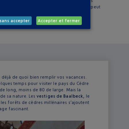
es ne le sont pas et vous attendent après les
n’excède pas normalement les 15 euros. Elle peut
sans accepter
Accepter et fermer
re déjà de quoi bien remplir vos vacances.
lques temps pour visiter le pays du Cèdre
s de long, moins de 80 de large. Mais la
 de sa nature. Les
vestiges de Baalbeck,
le
les forêts de cèdres millénaires s’ajoutent
age fascinant.