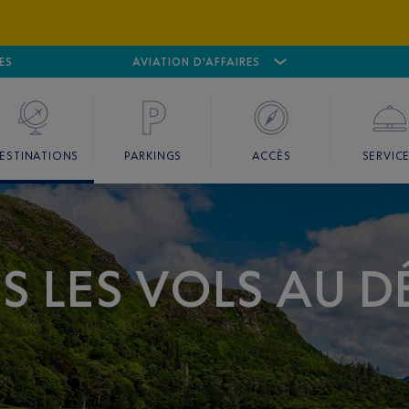
ES
AÉROPORT
CANNES MANDELIEU
AVIATION D'AFFAIRES
AÉROPORT
GO
ESTINATIONS
PARKINGS
ACCÈS
SERVIC
US LES VOLS AU D