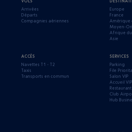
VOLS
DESTINAT
Arrivées
Europe
Départs
France
Compagnies aériennes
Amérique 
Moyen-Ori
Afrique d
Asie
ACCÈS
SERVICES
Navettes T1 - T2
Parking
Taxis
File Priorit
Transports en commun
Salon VIP
Accueil VI
Restaurant
Club Airpo
Hub Busin