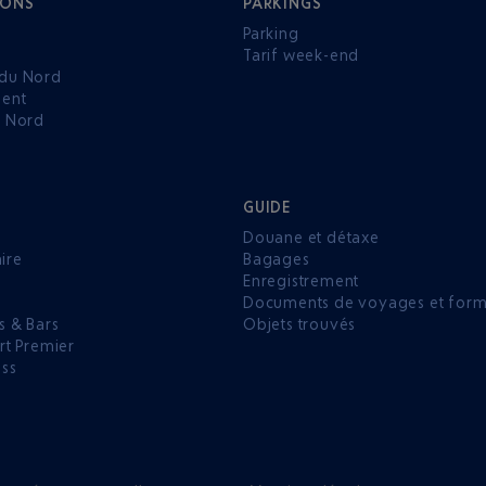
IONS
PARKINGS
Parking
Tarif week-end
du Nord
ent
u Nord
GUIDE
Douane et détaxe
aire
Bagages
Enregistrement
P
Documents de voyages et forma
s & Bars
Objets trouvés
rt Premier
ess