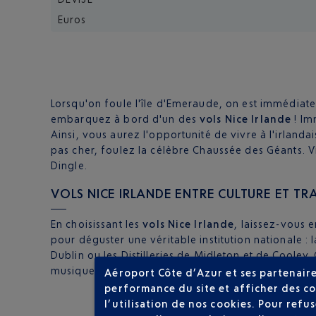
Euros
Lorsqu'on foule l'île d'Emeraude, on est immédiatem
embarquez à bord d'un des
vols Nice Irlande
! Im
Ainsi, vous aurez l'opportunité de vivre à l'irlanda
pas cher, foulez la célèbre Chaussée des Géants. V
Dingle.
VOLS NICE IRLANDE ENTRE CULTURE ET TRA
En choisissant les
vols Nice Irlande
, laissez-vous e
pour déguster une véritable institution nationale : 
Dublin ou les Distilleries de Midleton et de Cooley. 
musique traditionnelle en est le ciment. Au son des v
Aéroport Côte d’Azur et ses partenaire
performance du site et afficher des co
l’utilisation de nos cookies. Pour ref