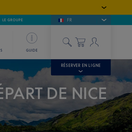
FR
LFE DE SAINT-TROPEZ
LE GROUPE
SKY VALET
ES
GUIDE
RÉSERVER EN LIGNE
ÉPART DE NICE