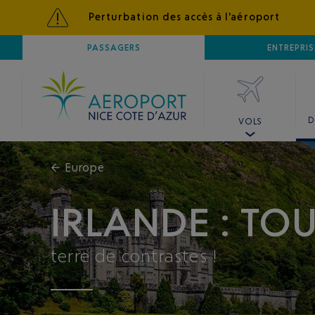
Perturbation des accès à l'aéroport
AÉROPORT
PASSAGERS
NICE CÔTE D'AZUR
ENTREPRIS
D
VOLS
←
Europe
IRLANDE : TO
terre de contrastes !