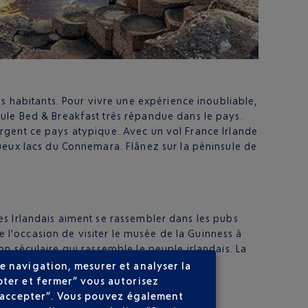
es habitants. Pour vivre une expérience inoubliable,
mule Bed & Breakfast très répandue dans le pays.
 forgent ce pays atypique. Avec un vol France Irlande
ueux lacs du Connemara. Flânez sur la péninsule de
 Les Irlandais aiment se rassembler dans les pubs
e l'occasion de visiter le musée de la Guinness à
ion séculaire qui rassemble le peuple irlandais. La
e navigation, mesurer et analyser la
pter et fermer” vous autorisez
ns accepter”. Vous pouvez également