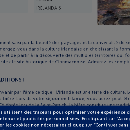
IRELANDAIS
ent saisi par la beauté des paysages et la convivialité de s
mergez-vous dans la culture irlandaise en choisissant la for
ise et de partir à la découverte des multiples territoires qui
isitez le site historique de Clonmacnoise. Admirez les sompt
DITIONS !
nvahir par l'âme celtique ! L'Irlande est une terre de culture.
la bière. Lors de votre
séjour en Irlande
, vous aurez peut-êtr
Célébrée lors de la Saint-Patrick, la bière constitue une tradit
iolons, les Irlandais discutent, chantent et font la fête.
s utilisent des traceurs pour optimiser votre expérience d
ntenus et publicités personnalisées. En cliquant sur “Acce
user les cookies non nécessaires cliquez sur “Continuer sa