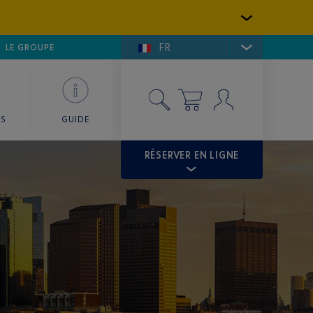
FR
LFE DE SAINT-TROPEZ
LE GROUPE
SKY VALET
ES
GUIDE
RÉSERVER EN LIGNE