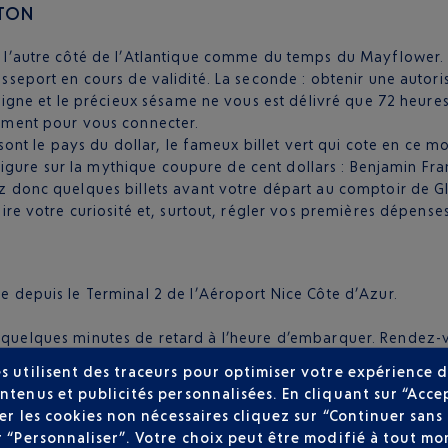
STON
 l’autre côté de l’Atlantique comme du temps du Mayflower. D
sseport en cours de validité. La seconde : obtenir une autor
igne et le précieux sésame ne vous est délivré que 72 heures 
oment pour vous connecter.
 sont le pays du dollar, le fameux billet vert qui cote en ce 
 figure sur la mythique coupure de cent dollars : Benjamin Fra
z donc quelques billets avant votre départ au comptoir de G
ire votre curiosité et, surtout, régler vos premières dépenses
e depuis le Terminal 2 de l’Aéroport Nice Côte d’Azur.
r quelques minutes de retard à l’heure d’embarquer. Rendez-
t les formalités douanières en toute sérénité. Il serait même
s utilisent des traceurs pour optimiser votre expérience d
mpagnie et lui confier un bagage voyageant en soute. Trente 
ntenus et publicités personnalisées. En cliquant sur “Acce
s qui vous laissera d’excellents souvenirs tout une vie !
user les cookies non nécessaires cliquez sur “Continuer sa
r “Personnaliser”. Votre choix peut être modifié à tout mom