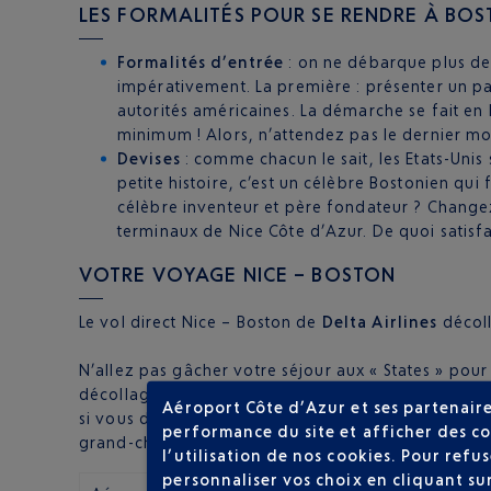
LES FORMALITÉS POUR SE RENDRE À BO
Formalités d’entrée
: on ne débarque plus de
impérativement. La première : présenter un pa
autorités américaines. La démarche se fait en l
minimum ! Alors, n’attendez pas le dernier m
Devises
: comme chacun le sait, les Etats-Unis
petite histoire, c’est un célèbre Bostonien qui
célèbre inventeur et père fondateur ? Change
terminaux de Nice Côte d’Azur. De quoi satisfa
VOTRE VOYAGE NICE – BOSTON
Le vol direct Nice – Boston de
Delta Airlines
décoll
N’allez pas gâcher votre séjour aux « States » pou
décollage afin de passer les contrôles de sûreté e
Aéroport Côte d’Azur et ses partenaire
si vous devez vous enregistrer auprès de votre co
performance du site et afficher des co
grand-chose au regard d’un voyage de plusieurs jour
l’utilisation de nos cookies. Pour ref
personnaliser vos choix en cliquant su