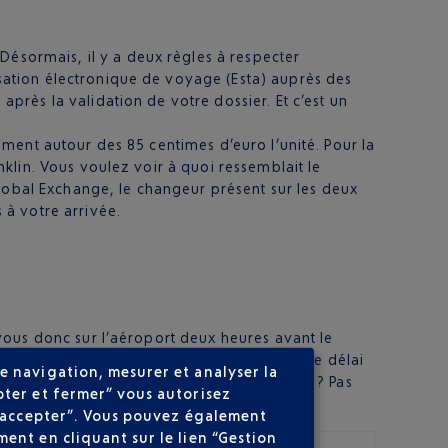
ésormais, il y a deux règles à respecter
isation électronique de voyage (Esta) auprès des
après la validation de votre dossier. Et c’est un
moment autour des 85 centimes d’euro l’unité. Pour la
nklin. Vous voulez voir à quoi ressemblait le
lobal Exchange, le changeur présent sur les deux
 à votre arrivée.
vous donc sur l’aéroport deux heures avant le
 prudent d’ajouter une bonne demi-heure à ce délai
e navigation, mesurer et analyser la
minutes, franchement, qu’est-ce que c’est ? Pas
pter et fermer” vous autorisez
ns accepter”. Vous pouvez également
ent en cliquant sur le lien “Gestion