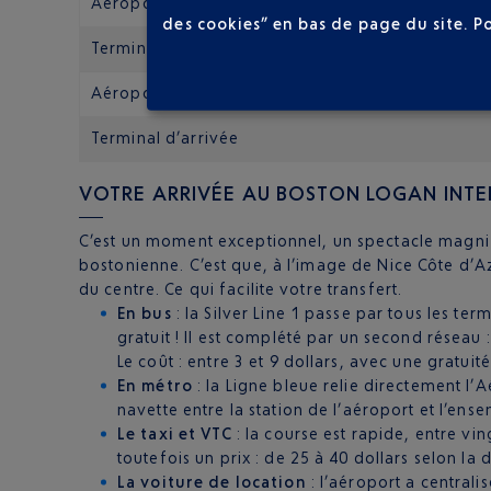
Aéroport de départ
des cookies” en bas de page du site.
P
Terminal de départ
Aéroport d’arrivée
Terminal d’arrivée
VOTRE ARRIVÉE AU BOSTON LOGAN INT
C’est un moment exceptionnel, un spectacle magnifi
bostonienne. C’est que, à l’image de Nice Côte d’Azu
du centre. Ce qui facilite votre transfert.
En bus
: la Silver Line 1 passe par tous les t
gratuit ! Il est complété par un second réseau
Le coût : entre 3 et 9 dollars, avec une gratui
En métro
: la Ligne bleue relie directement l’
navette entre la station de l’aéroport et l’ens
Le taxi et VTC
: la course est rapide, entre v
toutefois un prix : de 25 à 40 dollars selon la de
La voiture de location
: l’aéroport a centrali