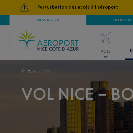
Perturbation des accès à l'aéroport
AÉROPORT
PASSAGERS
NICE CÔTE D'AZUR
ENTREPRIS
D
VOLS
←
Etats-Unis
VOL NICE – B