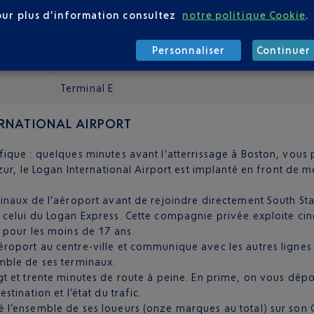
Aéroport Nice Côte d’Azur
our plus d’information consultez
notre politique Cookie
.
Terminal 2
Personnaliser
Continuer 
Boston Logan International Airport
Terminal E
ERNATIONAL AIRPORT
que : quelques minutes avant l’atterrissage à Boston, vous p
r, le Logan International Airport est implanté en front de mer
erminaux de l’aéroport avant de rejoindre directement South S
 : celui du Logan Express. Cette compagnie privée exploite cin
té pour les moins de 17 ans.
Aéroport au centre-ville et communique avec les autres lignes
emble de ses terminaux.
ingt et trente minutes de route à peine. En prime, on vous d
stination et l’état du trafic.
sé l’ensemble de ses loueurs (onze marques au total) sur son C