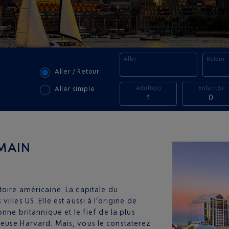
Aller
Retour
Aller / Retour
Adulte(s)
Enfant(s)
Aller simple
1
0
EMAIN
oire américaine. La capitale du
lles US. Elle est aussi à l’origine de
nne britannique et le fief de la plus
euse Harvard. Mais, vous le constaterez