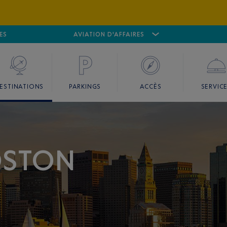
ES
AÉROPORT
CANNES MANDELIEU
AVIATION D'AFFAIRES
AÉROPORT
GO
ESTINATIONS
PARKINGS
ACCÈS
SERVIC
OSTON