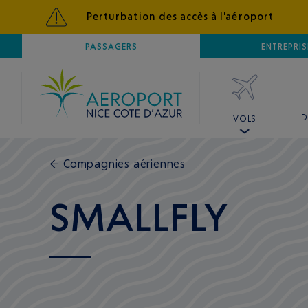
Perturbation des accès à l'aéroport
AÉROPORT
PASSAGERS
NICE CÔTE D'AZUR
ENTREPRIS
D
VOLS
←
Compagnies aériennes
SMALLFLY