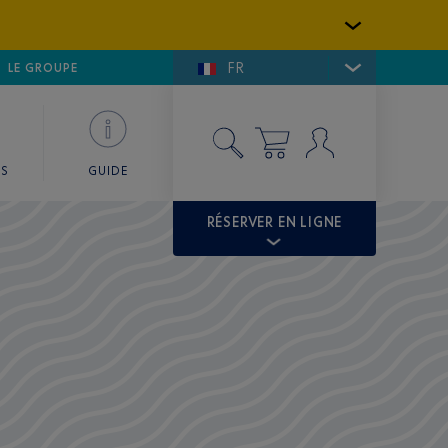
FR
LFE DE SAINT-TROPEZ
LE GROUPE
SKY VALET
ES
GUIDE
RÉSERVER EN LIGNE