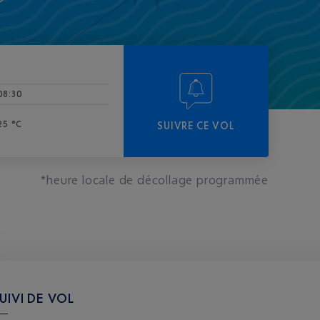
-
08:30
25 °C
SUIVRE CE VOL
*heure locale de décollage programmée
UIVI DE VOL