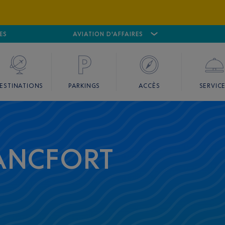
ES
AÉROPORT
CANNES MANDELIEU
AVIATION D'AFFAIRES
AÉROPORT
GO
ESTINATIONS
PARKINGS
ACCÈS
SERVIC
ANCFORT