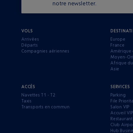
notre newsletter.
VOLS
DESTINAT
Arrivées
Europe
Départs
France
Compagnies aériennes
Amérique 
Moyen-Ori
Afrique d
Asie
ACCÈS
SERVICES
Navettes T1 - T2
Parking
Taxis
File Priorit
Transports en commun
Salon VIP
Accueil VI
Restaurant
Club Airpo
Hub Busin