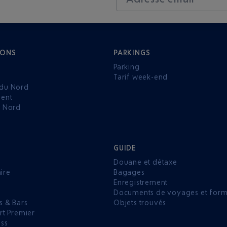
IONS
PARKINGS
Parking
Tarif week-end
du Nord
ent
u Nord
GUIDE
Douane et détaxe
aire
Bagages
Enregistrement
P
Documents de voyages et forma
s & Bars
Objets trouvés
rt Premier
ess