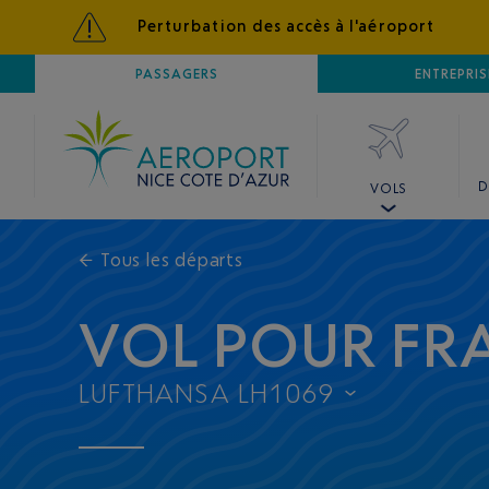
Perturbation des accès à l'aéroport
AÉROPORT
PASSAGERS
NICE CÔTE D'AZUR
ENTREPRIS
D
VOLS
←
Tous les départs
VOL POUR FR
LUFTHANSA LH1069