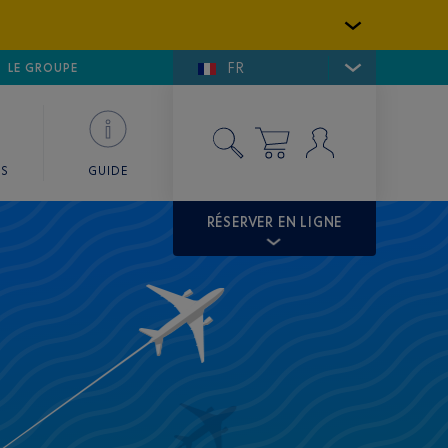
FR
LFE DE SAINT-TROPEZ
LE GROUPE
SKY VALET
ES
GUIDE
RÉSERVER EN LIGNE