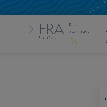
FRA
Date
Atterrissage
Francfort
S