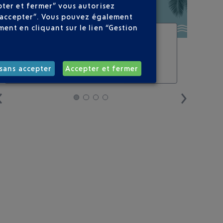
pter et fermer” vous autorisez
ns accepter”. Vous pouvez également
ent en cliquant sur le lien “Gestion
SHOP & COLLECT,
VOYAGEZ LÉGER
shop & collect. un moyen de
faire son shopping et voyager
sans accepter
Accepter et fermer
léger.