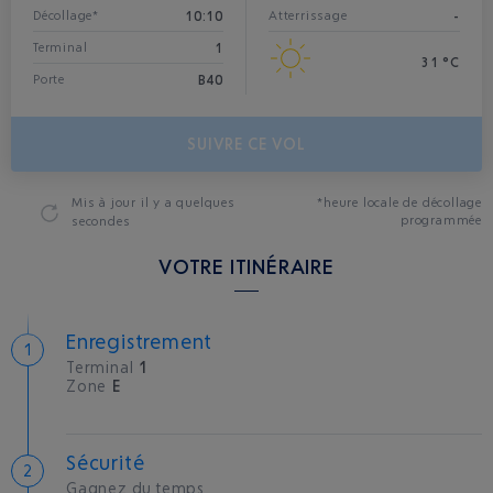
10:10
-
Décollage*
Atterrissage
1
Terminal
31 °C
B40
Porte
SUIVRE CE VOL
Mis à jour
il y a quelques
*heure locale de décollage
programmée
secondes
VOTRE ITINÉRAIRE
Enregistrement
Terminal
1
Zone
E
Sécurité
Gagnez du temps