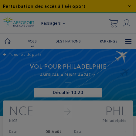
Perturbation des accès à l'aéroport
Passagers
DESTINATIONS
PARKINGS
VOLS
←
Tous les départs
VOL POUR PHILADELPHIE
AMERICAN AIRLINES AA747
Décollé 10:20
NCE
PHL
NICE
Philadelphie
08 Août
-
Date
Date