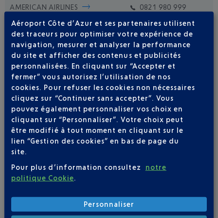
AMERICAN AIRLINES
0821 980 999
Aéroport Côte d’Azur et ses partenaires utilisent
BRITISH AIRWAYS
0 825 825 400
des traceurs pour optimiser votre expérience de
FINNAIR
0 821 025 111
navigation, mesurer et analyser la performance
du site et afficher des contenus et publicités
IBERIA
0 825 800 965
personnalisées. En cliquant sur “Accepter et
fermer” vous autorisez l’utilisation de nos
cookies. Pour refuser les cookies non nécessaires
cliquez sur “Continuer sans accepter”. Vous
pouvez également personnaliser vos choix en
cliquant sur “Personnaliser”. Votre choix peut
être modifié à tout moment en cliquant sur le
Soyez notifié(e) de
lien “Gestion des cookies” en bas de page du
toutes les évolutions
site.
pour ce vol
Pour plus d’information consultez
notre
politique Cookie
.
Personnaliser