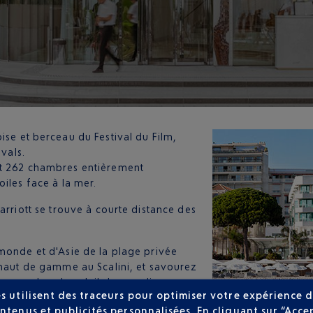
oise et berceau du Festival du Film,
ivals.
et 262 chambres entièrement
iles face à la mer.
arriott se trouve à courte distance des
monde et d'Asie de la plage privée
s haut de gamme au Scalini, et savourez
me coucher de soleil dans un lieu
s utilisent des traceurs pour optimiser votre expérience d
ntenus et publicités personnalisées. En cliquant sur “Acce