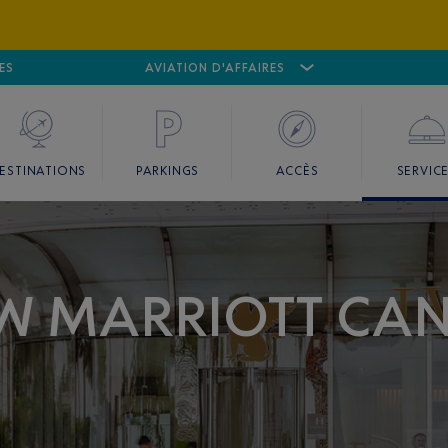
ES
AÉROPORT
CANNES MANDELIEU
AVIATION D'AFFAIRES
AÉROPORT
GO
ESTINATIONS
PARKINGS
ACCÈS
SERVIC
JW MARRIOTT CA