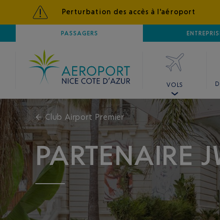
Perturbation des accès à l'aéroport
AÉROPORT
PASSAGERS
NICE CÔTE D'AZUR
ENTREPRIS
D
VOLS
←
Club Airport Premier
PARTENAIRE 