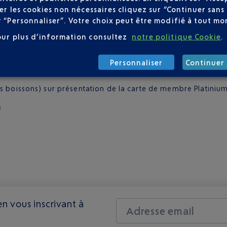
user les cookies non nécessaires cliquez sur “Continuer sa
r “Personnaliser”. Votre choix peut être modifié à tout mom
our plus d’information consultez
notre politique Cookie
.
ET PLATINIUM CLUB AIRPORT PREMIER
Personnaliser
Continuer 
s boissons) sur présentation de la carte de membre Platiniu
s
n vous inscrivant à
Adresse email