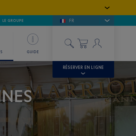
FR
LFE DE SAINT-TROPEZ
LE GROUPE
SKY VALET
ES
GUIDE
RÉSERVER EN LIGNE
NNES