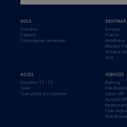
VOLS
DESTINAT
Arrivées
Europe
Départs
France
Compagnies aériennes
Amérique 
Moyen-Ori
Afrique d
Asie
ACCÈS
SERVICES
Navettes T1 - T2
Parking
Taxis
File Priorit
Transports en commun
Salon VIP
Accueil VI
Restaurant
Club Airpo
Hub Busin