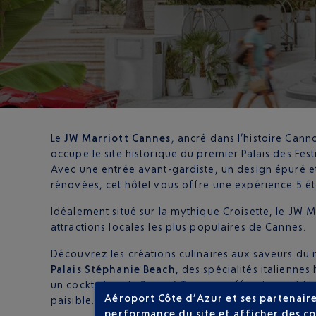
Le
JW Marriott Cannes
, ancré dans l’histoire Cann
occupe le site historique du premier Palais des Fest
Avec une entrée avant-gardiste, un design épuré 
rénovées, cet hôtel vous offre une expérience 5 éto
Idéalement situé sur la mythique Croisette, le JW M
attractions locales les plus populaires de Cannes.
Découvrez les créations culinaires aux saveurs du 
Palais Stéphanie Beach
, des spécialités italienne
un cocktail sur la
Sunset Terrace
, offrant un subli
Aéroport Côte d’Azur et ses partenaire
paisible.
performance du site et afficher des co