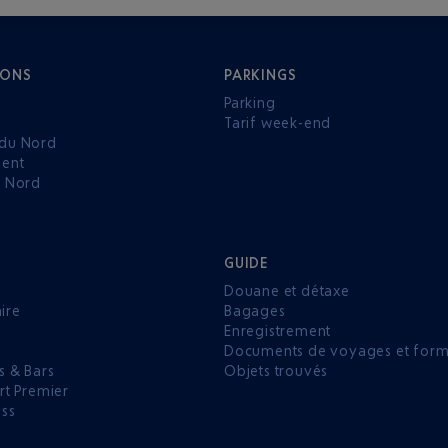
IONS
PARKINGS
Parking
Tarif week-end
du Nord
ent
u Nord
GUIDE
Douane et détaxe
aire
Bagages
Enregistrement
P
Documents de voyages et forma
s & Bars
Objets trouvés
rt Premier
ess