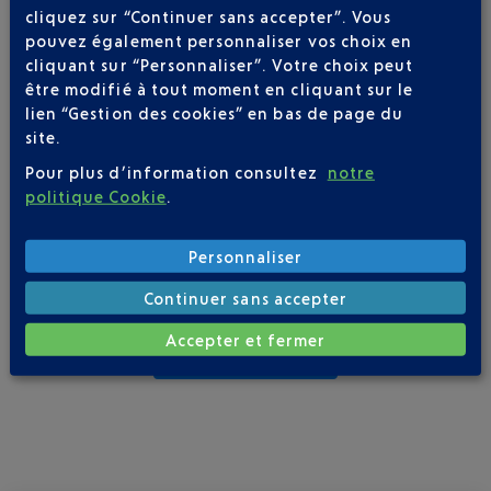
sur la
Côte d’Azur
, et notamment des
soirées co-branding
, qui
cliquez sur “Continuer sans accepter”. Vous
mettent en relation diverses entreprises et leurs clients autour
pouvez également personnaliser vos choix en
d’un cocktail dînatoire dans des
lieux d’exception
.
cliquant sur “Personnaliser”. Votre choix peut
être modifié à tout moment en cliquant sur le
lien “Gestion des cookies” en bas de page du
COTE UN DÉVELOPPEMENT DIGITAL MAÎTRISÉ
site.
Née en 2016,
Week-End by COTE
est une newsletter
Pour plus d’information consultez
notre
hebdomadaire proposant des activités pour chaque week-end
politique Cookie
.
dans les domaines très variés comme la culture, les loisirs, la
gastronomie, le shopping et le bien-être. À la fin de cette
même année, de nouvelles initiatives ont vu le jour sur les
Personnaliser
réseaux sociaux : Facebook, Instagram et LinkedIn.
Continuer sans accepter
Accepter et fermer
S'ABONNER À COTE