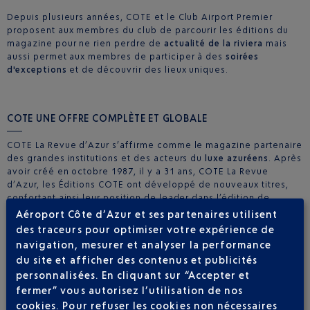
Depuis plusieurs années, COTE et le Club Airport Premier
proposent aux membres du club de parcourir les éditions du
magazine pour ne rien perdre de
actualité de la riviera
mais
aussi permet aux membres de participer à des
soirées
d'exceptions
et de découvrir des lieux uniques.
COTE UNE OFFRE COMPLÈTE ET GLOBALE
COTE La Revue d’Azur s’affirme comme le magazine partenaire
des grandes institutions et des acteurs du
luxe azuréens
. Après
avoir créé en octobre 1987, il y a 31 ans, COTE La Revue
d’Azur, les Éditions COTE ont développé de nouveaux titres,
confortant ainsi leur position de leader dans l’édition de
magazines Art & Style de vie
.
Aéroport Côte d’Azur et ses partenaires utilisent
des traceurs pour optimiser votre expérience de
Plus d'informations
navigation, mesurer et analyser la performance
COTE UN ACTEUR MAJEUR DE L’ÉVÉNEMENTIEL HAUT DE
du site et afficher des contenus et publicités
GAMME
personnalisées. En cliquant sur “Accepter et
fermer” vous autorisez l’utilisation de nos
Les Éditions COTE organisent régulièrement des événements
cookies. Pour refuser les cookies non nécessaires