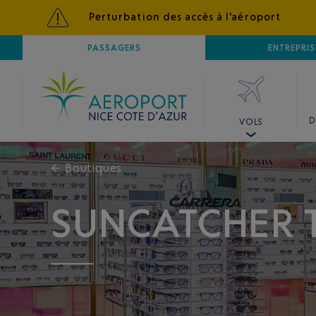
Perturbation des accès à l'aéroport
AÉROPORT
PASSAGERS
NICE CÔTE D'AZUR
ENTREPRIS
D
VOLS
←
Boutiques
SUNCATCHER 