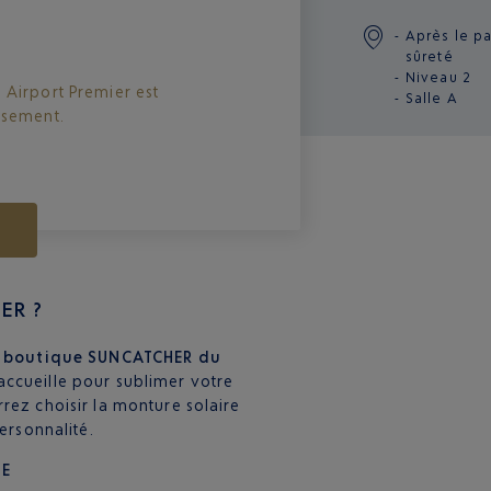
Après le p
sûreté
Niveau 2
 Airport Premier est
Salle A
ssement.
ER ?
boutique SUNCATCHER du
accueille pour sublimer votre
rez choisir la monture solaire
ersonnalité.
LE