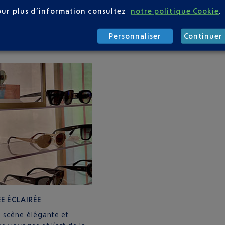
ire de qualité
à tous les
our plus d’information consultez
notre politique Cookie
.
ttes de soleil comme un
choix, mettre en valeur votre
Personnaliser
Continuer 
e !
E ÉCLAIRÉE
 scène élégante et