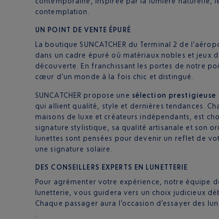
contemporaine, inspirée par la lumière naturelle, le
contemplation.
UN POINT DE VENTE ÉPURÉ
La boutique SUNCATCHER du Terminal 2 de l’aéropor
dans un cadre épuré où matériaux nobles et jeux de 
découverte. En franchissant les portes de notre po
cœur d’un monde à la fois chic et distingué.
SUNCATCHER propose une
sélection prestigieuse
qui allient qualité, style et dernières tendances.
maisons de luxe et créateurs indépendants, est cho
signature stylistique, sa qualité artisanale et son o
lunettes sont pensées pour devenir un reflet de vo
une signature solaire.
DES CONSEILLERS EXPERTS EN LUNETTERIE
Pour agrémenter votre expérience, notre équipe de
lunetterie, vous guidera vers un choix judicieux dé
Chaque passager aura l’occasion d’essayer des lun
: