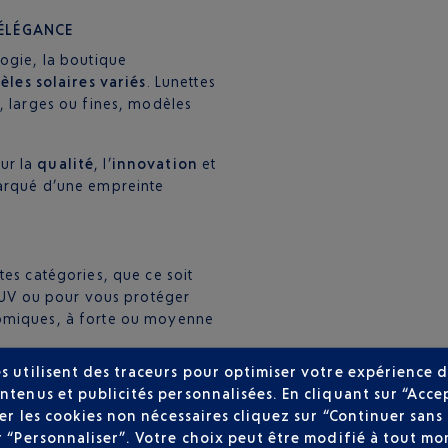
 ÉLÉGANCE
ogie, la boutique
les solaires variés
. Lunettes
, larges ou fines, modèles
ur la
qualité
, l’
innovation
et
marqué d’une empreinte
E
tes catégories, que ce soit
e UV ou pour vous protéger
romiques, à forte ou moyenne
s utilisent des traceurs pour optimiser votre expérience d
ntenus et publicités personnalisées. En cliquant sur “Acce
user les cookies non nécessaires cliquez sur “Continuer sa
r “Personnaliser”. Votre choix peut être modifié à tout mom