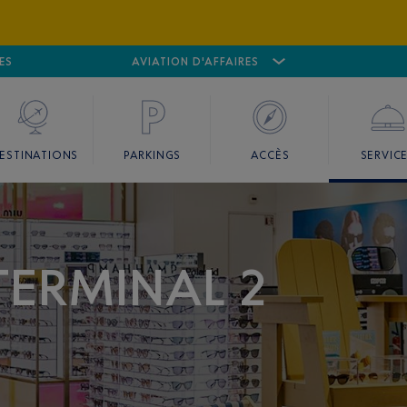
ES
AÉROPORT
CANNES MANDELIEU
AVIATION D'AFFAIRES
AÉROPORT
GO
ESTINATIONS
PARKINGS
ACCÈS
SERVIC
TERMINAL 2