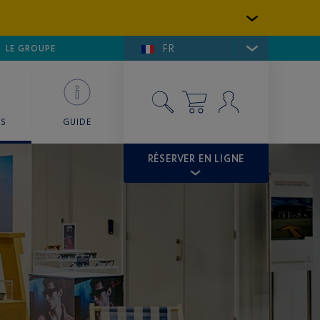
FR
LFE DE SAINT-TROPEZ
LE GROUPE
SKY VALET
ES
GUIDE
RÉSERVER EN LIGNE