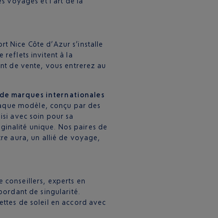
s voyages et l’art de la
t Nice Côte d’Azur s’installe
reflets invitent à la
int de vente, vous entrerez au
 de marques internationales
 Chaque modèle, conçu par des
isi avec soin pour sa
riginalité unique. Nos paires de
tre aura, un allié de voyage,
 conseillers, experts en
bordant de singularité.
ettes de soleil en accord avec