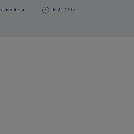
assage de la
de 6h à 21h