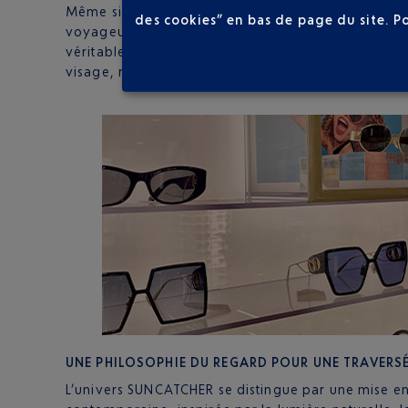
Même si SUNCATCHER garantit une
protection sola
des cookies” en bas de page du site.
P
voyageurs, notre concept store considère les lune
véritable accessoire de mode. Quel que soit votre 
visage, reste la mission principale de notre boutiqu
UNE PHILOSOPHIE DU REGARD POUR UNE TRAVERSÉ
L’univers SUNCATCHER se distingue par une mise en