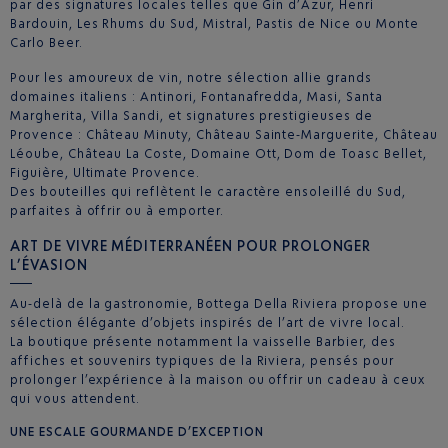
par des signatures locales telles que Gin d’Azur, Henri
Bardouin, Les Rhums du Sud, Mistral, Pastis de Nice ou Monte
Carlo Beer.
Pour les amoureux de vin, notre sélection allie grands
domaines italiens : Antinori, Fontanafredda, Masi, Santa
Margherita, Villa Sandi, et signatures prestigieuses de
Provence : Château Minuty, Château Sainte‑Marguerite, Château
Léoube, Château La Coste, Domaine Ott, Dom de Toasc Bellet,
Figuière, Ultimate Provence.
Des bouteilles qui reflètent le caractère ensoleillé du Sud,
parfaites à offrir ou à emporter.
ART DE VIVRE MÉDITERRANÉEN POUR PROLONGER
L’ÉVASION
Au‑delà de la gastronomie, Bottega Della Riviera propose une
sélection élégante d’objets inspirés de l’art de vivre local.
La boutique présente notamment la vaisselle Barbier, des
affiches et souvenirs typiques de la Riviera, pensés pour
prolonger l’expérience à la maison ou offrir un cadeau à ceux
qui vous attendent.
UNE ESCALE GOURMANDE D’EXCEPTION