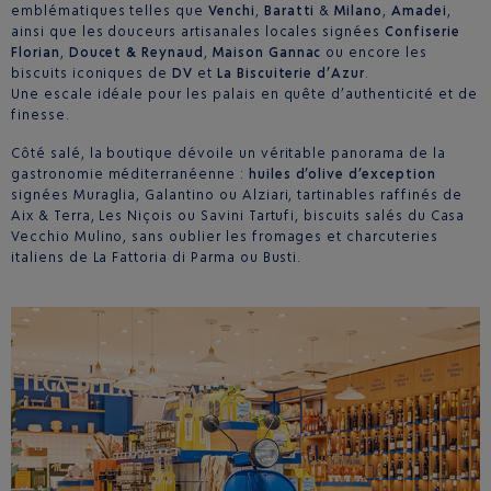
emblématiques telles que
Venchi
,
Baratti
&
Milano
,
Amadei
,
ainsi que les douceurs artisanales locales signées
Confiserie
Florian
,
Doucet & Reynaud
,
Maison Gannac
ou encore les
biscuits iconiques de
DV
et
La Biscuiterie d’Azur
.
Une escale idéale pour les palais en quête d’authenticité et de
finesse.
Côté salé, la boutique dévoile un véritable panorama de la
gastronomie méditerranéenne :
huiles d’olive d’exception
signées Muraglia, Galantino ou Alziari, tartinables raffinés de
Aix & Terra, Les Niçois ou Savini Tartufi, biscuits salés du Casa
Vecchio Mulino, sans oublier les fromages et charcuteries
italiens de La Fattoria di Parma ou Busti.