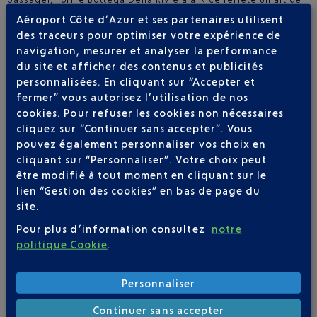
vivre optimiste et élégant. Des créations polyvalentes, idéales
Aéroport Côte d’Azur et ses partenaires utilisent
pour le quotidien, le voyage ou le cadeau, incarnant le chic
des traceurs pour optimiser votre expérience de
français contemporain.
navigation, mesurer et analyser la performance
LE SHOP & COLLECT
du site et afficher des contenus et publicités
personnalisées. En cliquant sur “Accepter et
À l’Aéroport Nice Côte d’Azur, la boutique Bottega Della
fermer” vous autorisez l’utilisation de nos
Riviera met à disposition des voyageurs un service
Shop &
cookies. Pour refuser les cookies non nécessaires
Collect
pratique et entièrement gratuit. Grâce à cette solution
cliquez sur “Continuer sans accepter”. Vous
astucieuse, plus besoin de surcharger vos bagages avec des
pouvez également personnaliser vos choix en
flacons ou accessoires dont vous n’aurez pas l’utilité
cliquant sur “Personnaliser”. Votre choix peut
immédiate. Que votre séjour soit de courte durée ou que votre
valise affiche déjà complet, ce service s’adapte parfaitement
être modifié à tout moment en cliquant sur le
à vos besoins. Il vous suffit de réaliser vos achats avant
lien “Gestion des cookies” en bas de page du
l’embarquement, puis de récupérer tranquillement vos produits
site.
à votre retour, dans l’espace Arrivées de l’aéroport.
Pour plus d’information consultez
notre
LES AVANTAGES CAP
politique Cookie
.
Vous voyagez régulièrement au départ de l’aéroport Nice Côte
d’Azur ? Grâce à la carte
Club Airport Premier
, profitez
Personnaliser
d’avantages exclusifs lors de votre passage dans notre
boutique Bottega Della Riviera située au Terminal 2. Une remise
Continuer sans accepter