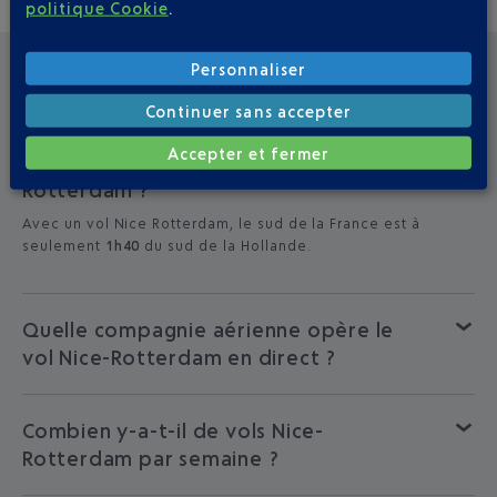
politique Cookie
.
Personnaliser
QUESTIONS FRÉQUEMMENT POSÉES
Continuer sans accepter
Accepter et fermer
Quelle est la durée d’un vol Nice-
Rotterdam ?
Avec un vol Nice Rotterdam, le sud de la France est à
seulement
1h40
du sud de la Hollande.
Quelle compagnie aérienne opère le
vol Nice-Rotterdam en direct ?
Combien y-a-t-il de vols Nice-
Rotterdam par semaine ?