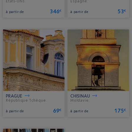
Etats-Unis.
Espagne.
346
53
€
€
à partir de
à partir de
PRAGUE
CHISINAU
République Tchèque.
Moldavie.
69
175
€
€
à partir de
à partir de