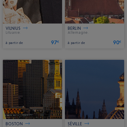
VILNIUS
BERLIN
Lituanie.
Allemagne.
97
90
€
€
à partir de
à partir de
BOSTON
SÉVILLE