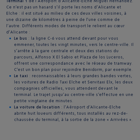
Terminal 1
de l’Aéroport d’Alicante-Elche Miguel Hernández.
Ce n’est pas un hasard s’il porte les noms d’Alicante et
Elche : il est situé au milieu de ces deux villes voisines, à
une dizaine de kilomètres à peine de l’une comme de
l’autre. Différents modes de transport le relient au cœur
d’Alicante :
Le bus
: la ligne C-6 vous attend devant pour vous
emmener, toutes les vingt minutes, vers le centre-ville. Il
s’arrête à la gare centrale et deux des stations du
parcours, Alfonso X El Sabio et Plaza de los Luceros,
offrent une correspondance avec le réseau de tramway.
C’est un bon plan pour rejoindre Benidorm, par exemple.
Le taxi
: reconnaissables à leurs grandes bandes vertes,
les voitures de Radio Taxi Elche et Servitaxi Elx, les deux
compagnies officielles, vous attendent devant le
terminal. Le trajet jusqu’au centre-ville s’effectue en une
petite vingtaine de minutes.
La voiture de location
: l’Aéroport d’Alicante-Elche
abrite huit loueurs différents, tous installés au rez-de-
chaussée du terminal, à la sortie de la zone « Arrivées ».