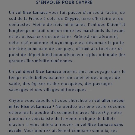
S’ENVOLER POUR CHYPRE
Un
vol Nice-Larnaca
vous fait passer d’un sud à l’autre, du
sud de la France à celui de
Chypre
, terre d’histoire et de
contrastes. Vieille de trois millénaires, l’antique Kition fut
longtemps un trait d’union entre les marchands du Levant
et les puissances occidentales. Grâce à son aéroport,
cette cité moderne et dynamique est désormais la porte
d’entrée principale de son pays, offrant aux touristes un
point de départ idéal pour découvrir la plus orientale des
grandes îles méditerranéennes.
Un
vol direct Nice-Larnaca
promet ainsi un voyage dans le
temps et de belles balades, du soleil et des plages de
sable, des églises et des mosquées, des paysages
sauvages et des villages pittoresques…
Chypre vous appelle et vous cherchez un
vol aller-retour
entre Nice et Larnaca
? Ne perdez pas une seule seconde
et prenez la poudre d’escampette avec MisterFly, notre
partenaire spécialiste de la vente en ligne de billets
d’avion. Il vous aidera à trouver un
vol Nice-Larnaca sans
escale
. Vous pourrez aisément comparer son prix, ses