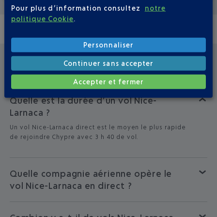
Pour plus d’information consultez
notre
politique Cookie
.
Personnaliser
QUESTIONS FRÉQUEMMENT POSÉES
Continuer sans accepter
Accepter et fermer
Quelle est la durée d’un vol Nice-
Larnaca ?
Un vol Nice-Larnaca direct est le moyen le plus rapide
de rejoindre Chypre avec 3 h 40 de vol.
Quelle compagnie aérienne opère le
vol Nice-Larnaca en direct ?