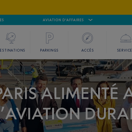
ES
AÉROPORT
CANNES MANDELIEU
AVIATION D'AFFAIRES
AÉROPORT
GO
ESTINATIONS
PARKINGS
ACCÈS
SERVIC
PARIS ALIMENTÉ 
AVIATION DURAB