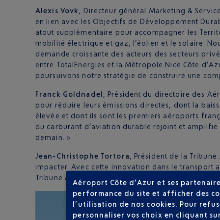
Alexis Vovk
, Directeur général Marketing & Servic
en lien avec les Objectifs de Développement Durabl
atout supplémentaire pour accompagner les Territo
mobilité électrique et gaz, l’éolien et le solaire. 
demande croissante des acteurs des secteurs privés 
entre TotalEnergies et la Métropole Nice Côte d’Azu
poursuivons notre stratégie de construire une com
Franck Goldnadel
, Président du directoire des Aé
pour réduire leurs émissions directes, dont la bais
élevée et dont ils sont les premiers aéroports fran
du carburant d’aviation durable rejoint et amplifie 
demain. »
Jean-Christophe Tortora
, Président de la Tribune
impacter. Avec cette innovation dans le transport 
Tribune agit pour une économie décarbonée et pours
Aéroport Côte d’Azur et ses partenaire
performance du site et afficher des co
l’utilisation de nos cookies. Pour ref
personnaliser vos choix en cliquant su