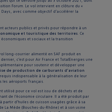
giques qui se déroule jusqu’au 3 octobre 2021, dont
sition Forum. Le vol intervient en clôture du «
n Days, avec comme objectif d’accélérer la
t acteurs publics et privés pour répondre à un
onomique et touristique des territoires
. Ce
s économiques et sociaux et la transition
vol long-courrier alimenté en SAF produit en
dernier, c’est pour Air France et TotalEnergies une
upplémentaire pour soutenir et développer une
aise de production de carburants d’aviation
érequis indispensable à la généralisation de leur
ns les aéroports français.
t utilisé pour ce vol est issu de déchets et de
ant de l’économie circulaire. Il a été produit par
à partir d’huiles de cuisson usagées grâce à sa
 de La Mède (Bouches-du-Rhône) et à son usine