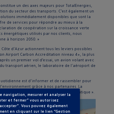
constitue un des axes majeurs pour TotalEnergies,
tion du secteur des transports. C’est également un
 solutions immédiatement disponibles que sont la
 offre de services pour répondre au mieux à la
claration de coopération sur la croissance verte
s énergétiques utilisés par nos clients, nous
one à horizon 2050. »
a Côte d’Azur actionnent tous les leviers possibles
tion Airport Carbon Accreditation niveau 4+, la plus
 après un premier vol d’essai, un avion volant avec
 du transport aérien, le laboratoire de l’aéroport de
n quotidienne est d’informer et de rassembler pour
 l’environnement grâce à nos partenaires. La
ias un acteur engagé face à l’urgence climatique ».
e navigation, mesurer et analyser la
pter et fermer” vous autorisez
ns accepter”. Vous pouvez également
ent en cliquant sur le lien “Gestion