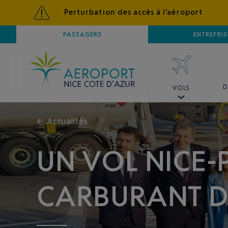
Perturbation des accès à l'aéroport
AÉROPORT
PASSAGERS
NICE CÔTE D'AZUR
ENTREPRIS
D
VOLS
←
Actualités
UN VOL NICE-
CARBURANT D’