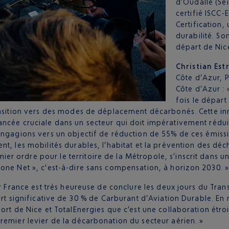
d’Oudalle (Se
certifié ISCC-
Certification,
durabilité. So
départ de Nic
Christian Est
Côte d’Azur, 
Côte d’Azur : 
fois le départ
ansition vers des modes de déplacement décarbonés. Cette inn
ncée cruciale dans un secteur qui doit impérativement rédui
engagions vers un objectif de réduction de 55% de ces émiss
t, les mobilités durables, l’habitat et la prévention des déc
 ordre pour le territoire de la Métropole, s’inscrit dans un
one Net », c'est-à-dire sans compensation, à horizon 2030. 
Air France est très heureuse de conclure les deux jours du Tra
art significative de 30 % de Carburant d’Aviation Durable. En
ort de Nice et TotalEnergies que c’est une collaboration étro
remier levier de la décarbonation du secteur aérien. »