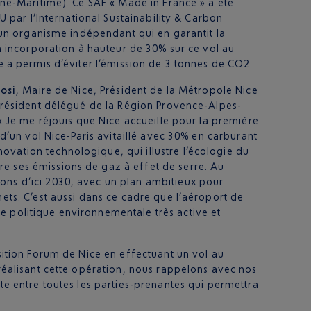
ine-Maritime). Ce SAF « Made in France » a été
EU par l’International Sustainability & Carbon
 un organisme indépendant qui en garantit la
n incorporation à hauteur de 30% sur ce vol au
e a permis d’éviter l’émission de 3 tonnes de CO2.
rosi
, Maire de Nice, Président de la Métropole Nice
Président délégué de la Région Provence-Alpes-
« Je me réjouis que Nice accueille pour la première
 d’un vol Nice-Paris avitaillé avec 30% en carburant
ovation technologique, qui illustre l’écologie du
re ses émissions de gaz à effet de serre. Au
ions d’ici 2030, avec un plan ambitieux pour
hets. C’est aussi dans ce cadre que l’aéroport de
e politique environnementale très active et
»
nsition Forum de Nice en effectuant un vol au
 réalisant cette opération, nous rappelons avec nos
ite entre toutes les parties-prenantes qui permettra