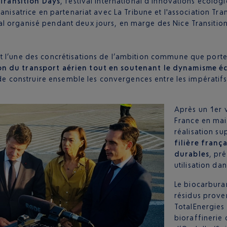
 Transition Days
, festival international d’innovations écolo
anisatrice en partenariat avec La Tribune et l'association Tran
l organisé pendant deux jours, en marge des Nice Transitio
t l’une des concrétisations de l’ambition commune que porten
n du transport aérien tout en soutenant le dynamisme éc
é de construire ensemble les convergences entre les impératif
Après un 1er 
France en mai 
réalisation s
filière franç
durables
, pr
utilisation da
Le biocarburan
résidus proven
TotalEnergies 
bioraffinerie