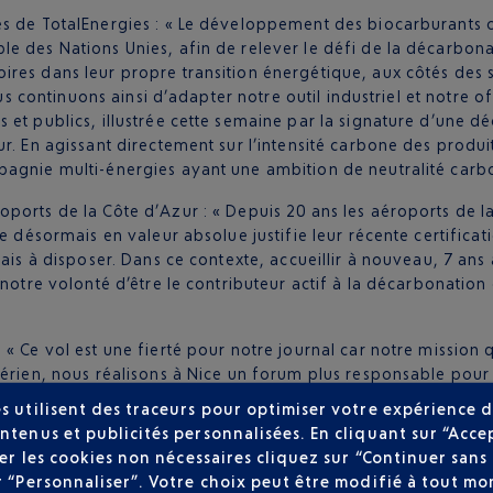
es de TotalEnergies : « Le développement des biocarburants 
e des Nations Unies, afin de relever le défi de la décarbona
ires dans leur propre transition énergétique, aux côtés des
Nous continuons ainsi d’adapter notre outil industriel et notre
et publics, illustrée cette semaine par la signature d’une dé
r. En agissant directement sur l’intensité carbone des produit
pagnie multi-énergies ayant une ambition de neutralité carb
roports de la Côte d’Azur : « Depuis 20 ans les aéroports de l
se désormais en valeur absolue justifie leur récente certifica
çais à disposer. Dans ce contexte, accueillir à nouveau, 7 ans
notre volonté d’être le contributeur actif à la décarbonation
 : « Ce vol est une fierté pour notre journal car notre missio
aérien, nous réalisons à Nice un forum plus responsable pour
uivra d’autres initiatives pour faire de l’industrie des méd
s utilisent des traceurs pour optimiser votre expérience d
ntenus et publicités personnalisées. En cliquant sur “Acce
user les cookies non nécessaires cliquez sur “Continuer sa
r “Personnaliser”. Votre choix peut être modifié à tout mom