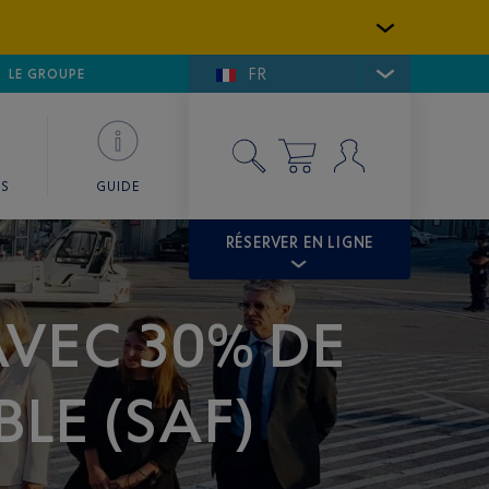
FR
LFE DE SAINT-TROPEZ
LE GROUPE
SKY VALET
ES
GUIDE
RÉSERVER EN LIGNE
AVEC 30% DE
LE (SAF)