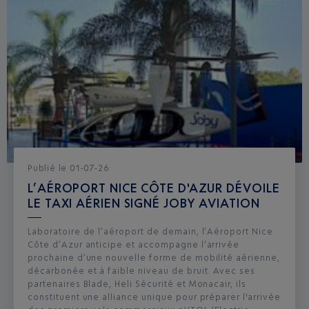
Publié
le
01-07-26
L’AÉROPORT NICE CÔTE D'AZUR DÉVOILE
LE TAXI AÉRIEN SIGNÉ JOBY AVIATION
Laboratoire de l’aéroport de demain, l’Aéroport Nice
Côte d’Azur anticipe et accompagne l’arrivée
prochaine d’une nouvelle forme de mobilité aérienne,
décarbonée et à faible niveau de bruit. Avec ses
partenaires Blade, Heli Sécurité et Monacair, ils
constituent une alliance unique pour préparer l'arrivée