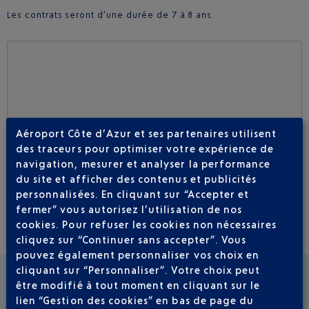
Les contrats seront d’une durée de 7 à 8 ans.
Aéroport Côte d’Azur et ses partenaires utilisent
vous avez refusez l'utilisation des cookies pour ce type de
contenu
des traceurs pour optimiser votre expérience de
navigation, mesurer et analyser la performance
Je souhaite autoriser l'affichage de ce contenu une seule
du site et afficher des contenus et publicités
fois
personnalisées. En cliquant sur “Accepter et
fermer” vous autorisez l’utilisation de nos
cookies. Pour refuser les cookies non nécessaires
Je souhaite toujours autoriser ce type de contenu sur le site
cliquez sur “Continuer sans accepter”. Vous
pouvez également personnaliser vos choix en
cliquant sur “Personnaliser”. Votre choix peut
être modifié à tout moment en cliquant sur le
VOIR LES AUTRES ACTUALITÉS
lien “Gestion des cookies” en bas de page du