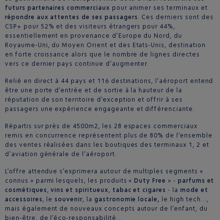
futurs partenaires commerciaux
pour animer ses terminaux et
répondre aux attentes de ses passagers
. Ces derniers sont des
CSP+ pour 52% et des visiteurs étrangers pour 44%,
essentiellement en provenance d’Europe du Nord, du
Royaume-Uni, du Moyen Orient et des Etats-Unis, destination
en forte croissance alors que le nombre de lignes directes
vers ce dernier pays continue d’augmenter.
Relié en direct à 44 pays et 116 destinations, l’aéroport entend
être une porte d’entrée et de sortie à la hauteur de la
réputation de son territoire d’exception et offrir à ses
passagers une expérience engageante et différenciante.
Répartis sur près de 4500m2, les 28 espaces commerciaux
remis en concurrence représentent plus de 80% de l’ensemble
des ventes réalisées dans les boutiques des terminaux 1, 2 et
d’aviation générale de l’aéroport.
L’offre attendue s’exprimera autour de multiples segments «
connus » parmi lesquels, les produits «
Duty Free
» -
parfums et
cosmétiques
,
vins et spiritueux
,
tabac et cigares
- la
mode et
accessoires
, le
souvenir
, la
gastronomie locale,
le high tech…,
mais également de nouveaux concepts autour de l’enfant, du
bien-être, de l’éco-responsabilité…