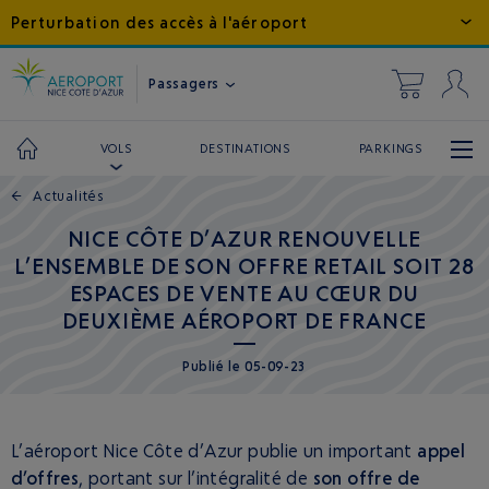
Perturbation des accès à l'aéroport
Passagers
DESTINATIONS
PARKINGS
VOLS
←
Actualités
NICE CÔTE D’AZUR RENOUVELLE
L’ENSEMBLE DE SON OFFRE RETAIL SOIT 28
ESPACES DE VENTE AU CŒUR DU
DEUXIÈME AÉROPORT DE FRANCE
Publié
le
05-09-23
L’aéroport Nice Côte d’Azur publie un important
appel
d’offres
, portant sur l’intégralité de
son offre de