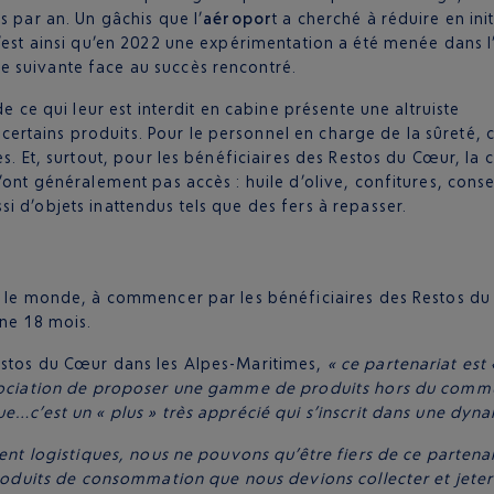
ts par an. Un gâchis que l’
aéropor
t a cherché à réduire en ini
C’est ainsi qu’en 2022 une expérimentation a été menée dans 
e suivante face au succès rencontré.
e ce qui leur est interdit en cabine présente une altruiste
rtains produits. Pour le personnel en charge de la sûreté, c
s. Et, surtout, pour les bénéficiaires des Restos du Cœur, la c
’ont généralement pas accès : huile d’olive, confitures, cons
i d’objets inattendus tels que des fers à repasser.
ut le monde, à commencer par les bénéficiaires des Restos d
ine 18 mois.
estos du Cœur dans les Alpes-Maritimes,
« ce partenariat est 
ssociation de proposer une gamme de produits hors du commun
ue…c’est un « plus » très apprécié qui s’inscrit dans une dy
mment logistiques, nous ne pouvons qu’être fiers de ce parten
produits de consommation que nous devions collecter et jeter 