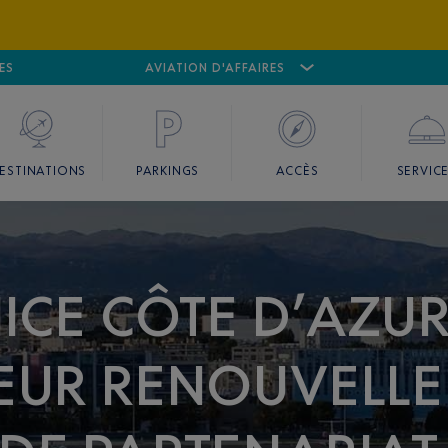
ES
AÉROPORT
CANNES MANDELIEU
AVIATION D'AFFAIRES
AÉROPORT
GO
ESTINATIONS
PARKINGS
ACCÈS
SERVIC
ICE CÔTE D’AZUR
ŒUR RENOUVELLE