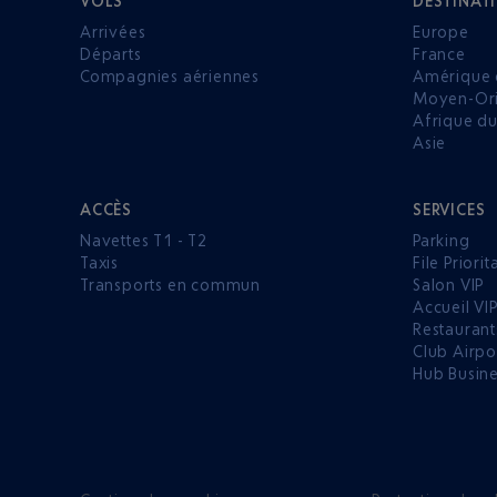
VOLS
DESTINAT
Arrivées
Europe
Départs
France
Compagnies aériennes
Amérique 
Moyen-Ori
Afrique d
Asie
ACCÈS
SERVICES
Navettes T1 - T2
Parking
Taxis
File Priorit
Transports en commun
Salon VIP
Accueil VI
Restaurant
Club Airpo
Hub Busin