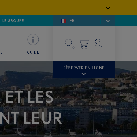
FR
LFE DE SAINT-TROPEZ
LE GROUPE
SKY VALET
ES
GUIDE
RÉSERVER EN LIGNE
 ET LES
NT LEUR