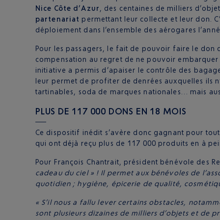
Nice Côte d’Azur
, des centaines de milliers d’obje
partenariat
permettant leur collecte et leur don. 
déploiement dans l’ensemble des aérogares l’anné
Pour les passagers, le fait de pouvoir faire le don d
compensation au regret de ne pouvoir embarquer ce
initiative a permis d’apaiser le contrôle des bagage
leur permet de profiter de denrées auxquelles ils n
tartinables, soda de marques nationales… mais auss
PLUS DE 117 000 DONS EN 18 MOIS
Ce dispositif inédit s’avère donc gagnant pour to
qui ont déjà reçu plus de 117 000 produits en à pe
Pour François Chantrait, président bénévole des R
cadeau du ciel » ! Il permet aux bénévoles de l’a
quotidien ; hygiène, épicerie de qualité, cosmétiq
« S’il nous a fallu lever certains obstacles, nota
sont plusieurs dizaines de milliers d’objets et de 