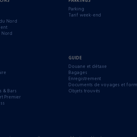
IONS
PARKINGS
Parking
Tarif week-end
du Nord
ent
u Nord
GUIDE
Douane et détaxe
aire
Bagages
Enregistrement
P
Documents de voyages et forma
s & Bars
Objets trouvés
rt Premier
ess