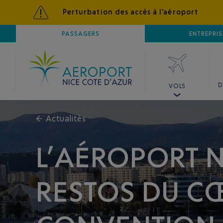
Perturbation des accès à l'aéroport
AÉROPORT
PASSAGERS
NICE CÔTE D'AZUR
ENTREPRIS
D
VOLS
←
Actualités
L’AÉROPORT N
RESTOS DU C