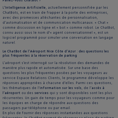
Parlez-vous ChatBot ?
L
’Intelligence Artificielle
, actuellement personnifiée par les
ChatBots, est en train de frapper à la porte des entreprises,
avec des promesses alléchantes de personnalisation,
d’automatisation et de communication multicanaux. « Chat »
comme discussion en ligne et « bot » comme robot. Le ChatBot,
connu aussi sous le nom d'« agent conversationnel », est un
logiciel programmé pour simuler une conversation en langage
naturel.
Le ChatBot de l’Aéroport Nice Côte d’Azur : des questions les
plus fréquentes à la réservation de parking
L’aéroport s’est interrogé sur la résolution des demandes de
manière plus rapide et automatisée. Sur une base des
questions les plus fréquentes posées par les voyageurs au
service Espace Relations Clients, le programme développe les
réponses appropriées à chacune d’elles. Parmi ces questions,
les thématiques de l‘
information sur les vols
, de l’
accès à
l’aéroport
ou des
services
qui y sont disponibles sont les plus
récurrentes. Un gain de temps pour les voyageurs comme pour
les équipes en charge de répondre aux questions des
passagers par téléphone ou par email.
En plus de fournir des réponses instantanées aux questions
fréquentes, le ChatBot permet de réserver sa place de parking