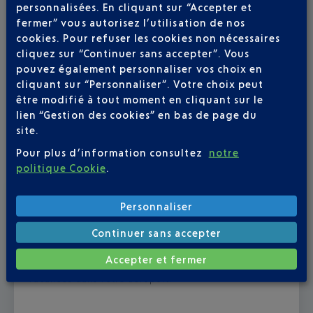
personnalisées. En cliquant sur “Accepter et
fermer” vous autorisez l’utilisation de nos
cookies. Pour refuser les cookies non nécessaires
cliquez sur “Continuer sans accepter”. Vous
pouvez également personnaliser vos choix en
cliquant sur “Personnaliser”. Votre choix peut
être modifié à tout moment en cliquant sur le
lien “Gestion des cookies” en bas de page du
site.
Pour plus d’information consultez
notre
politique Cookie
.
Publié
le
13-07-26
Personnaliser
ÉTÉ BOHÊME À L'AÉROPORT NICE CÔTE
Continuer sans accepter
D'AZUR
Accepter et fermer
Du 23 juillet au 6 septembre, Il y a comme un air de
vacances dans votre aéroport.