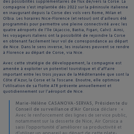
des possibilités supplémentaires de flux de/vers la Corse. La
compagnie s’est implantée dès 2022 sur la péninsule italienne
en inaugurant depuis la Corse des vols vers Rome, Milan et
Olbia. Les horaires Nice-Florence (et retour) ont d’ailleurs été
programmés pour permettre une pleine connectivité avec les
quatre aéroports de l’île (Ajaccio, Bastia, Figari, Calvi). Ainsi,
les voyageurs italiens ont la possibilité de rejoindre la Corse
en obtenant facilement leur vol de correspondance au départ
de Nice. Dans le sens inverse, les insulaires peuvent se rendre
à Florence au départ de Corse, via Nice.
Avec cette stratégie de développement, la compagnie est
amenée à exploiter un potentiel touristique et d’affaire
important entre les trois joyaux de la Méditerranée que sont la
Côte d’Azur, la Corse et la Toscane. Enoutre, elle optimise
l’utilisation de sa flotte ATR présente annuellement et
quotidiennement sur l’aéroport de Nice.
Marie-Hélène CASANOVA-SERVAS, Présidente du
Conseil de surveillance d'Air Corsica
déclare : «
Avec le renforcement des lignes de service public,
notamment sur la desserte de Nice, Air Corsica a
saisi l’opportunité d’améliorer sa productivité et
d’utiliser un appareil au départ de cette plate-