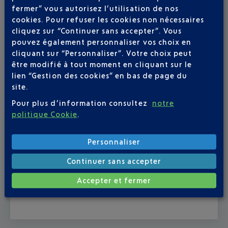
fermer” vous autorisez l’utilisation de nos
cookies. Pour refuser les cookies non nécessaires
cliquez sur “Continuer sans accepter”. Vous
pouvez également personnaliser vos choix en
cliquant sur “Personnaliser”. Votre choix peut
être modifié à tout moment en cliquant sur le
lien “Gestion des cookies” en bas de page du
site.
Pour plus d’information consultez
notre
politique Cookie
.
Publié
le
13-07-26
Personnaliser
ÉTÉ BOHÊME À L'AÉROPORT NICE CÔTE
D'AZUR
Continuer sans accepter
Du 23 juillet au 6 septembre, Il y a comme un air de
Accepter et fermer
vacances dans votre aéroport.