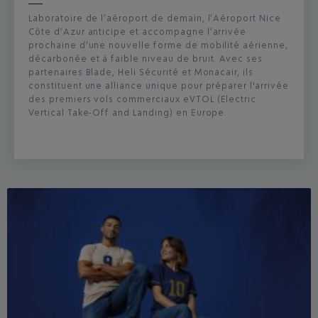
Laboratoire de l’aéroport de demain, l’Aéroport Nice
Côte d’Azur anticipe et accompagne l’arrivée
prochaine d’une nouvelle forme de mobilité aérienne,
décarbonée et à faible niveau de bruit. Avec ses
partenaires Blade, Heli Sécurité et Monacair, ils
constituent une alliance unique pour préparer l'arrivée
des premiers vols commerciaux eVTOL (Electric
Vertical Take-Off and Landing) en Europe.