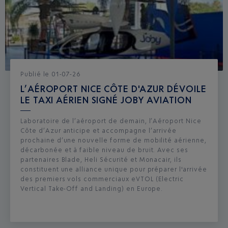
Publié
le
01-07-26
L’AÉROPORT NICE CÔTE D'AZUR DÉVOILE
LE TAXI AÉRIEN SIGNÉ JOBY AVIATION
Laboratoire de l’aéroport de demain, l’Aéroport Nice
Côte d’Azur anticipe et accompagne l’arrivée
prochaine d’une nouvelle forme de mobilité aérienne,
décarbonée et à faible niveau de bruit. Avec ses
partenaires Blade, Heli Sécurité et Monacair, ils
constituent une alliance unique pour préparer l'arrivée
des premiers vols commerciaux eVTOL (Electric
Vertical Take-Off and Landing) en Europe.