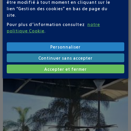
être modifié à tout moment en cliquant sur le
Publié
le
13-07-26
lien “Gestion des cookies” en bas de page du
ÉTÉ BOHÊME À L'AÉROPORT NICE CÔTE
site.
D'AZUR
Pour plus d’information consultez
notre
politique Cookie
.
Du 23 juillet au 6 septembre, Il y a comme un air de
vacances dans votre aéroport.
Personnaliser
Continuer sans accepter
Accepter et fermer