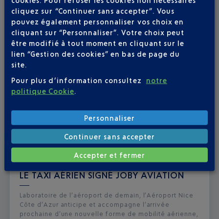
cookies. Pour refuser les cookies non nécessaires
cliquez sur “Continuer sans accepter”. Vous
pouvez également personnaliser vos choix en
cliquant sur “Personnaliser”. Votre choix peut
être modifié à tout moment en cliquant sur le
lien “Gestion des cookies” en bas de page du
site.
Pour plus d’information consultez
notre
politique Cookie
.
Personnaliser
Continuer sans accepter
Publié
le
01-07-26
Accepter et fermer
L’AÉROPORT NICE CÔTE D'AZUR DÉVOILE
LE TAXI AÉRIEN SIGNÉ JOBY AVIATION
Laboratoire de l’aéroport de demain, l’Aéroport Nice
Côte d’Azur anticipe et accompagne l’arrivée
prochaine d’une nouvelle forme de mobilité aérienne,