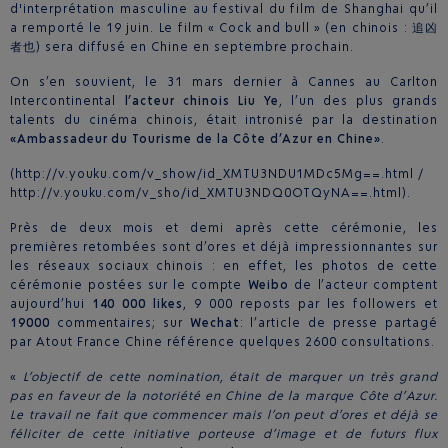
d'interprétation masculine au festival du film de Shanghai qu’il
a remporté le 19 juin. Le film « Cock and bull » (en chinois : 追凶
者也) sera diffusé en Chine en septembre prochain.
On s’en souvient, le 31 mars dernier à Cannes au Carlton
Intercontinental
l’acteur chinois Liu Ye
, l’un des plus grands
talents du cinéma chinois, était intronisé par la destination
«Ambassadeur du Tourisme de la Côte d’Azur en Chine»
.
(http://v.youku.com/v_show/id_XMTU3NDU1MDc5Mg==.html /
http://v.youku.com/v_sho/id_XMTU3NDQ0OTQyNA==.html).
Près de deux mois et demi après cette cérémonie, les
premières retombées sont d’ores et déjà impressionnantes sur
les réseaux sociaux chinois : en effet, les photos de cette
cérémonie postées sur le compte
Weibo
de l’acteur comptent
aujourd’hui
140 000 likes
, 9 000 reposts par les followers et
19000
commentaires; sur
Wechat
: l’article de presse partagé
par Atout France Chine référence quelques 2600 consultations.
«
L’objectif de cette nomination, était de marquer un très grand
pas en faveur de la notoriété en Chine de la marque Côte d’Azur.
Le travail ne fait que commencer mais l’on peut d’ores et déjà se
féliciter de cette initiative porteuse d’image et de futurs flux