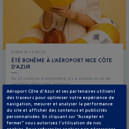
Publié
le
13-07-26
ÉTÉ BOHÊME À L'AÉROPORT NICE CÔTE
D'AZUR
Du 23 juillet au 6 septembre, Il y a comme un air de
vacances dans votre aéroport.
Aéroport Côte d’Azur et ses partenaires utilisent
des traceurs pour optimiser votre expérience de
navigation, mesurer et analyser la performance
du site et afficher des contenus et publicités
personnalisées. En cliquant sur “Accepter et
fermer” vous autorisez l’utilisation de nos