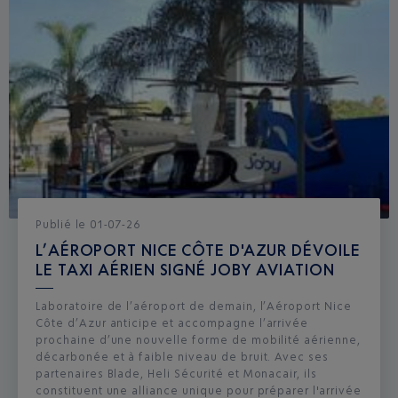
Publié
le
01-07-26
L’AÉROPORT NICE CÔTE D'AZUR DÉVOILE
LE TAXI AÉRIEN SIGNÉ JOBY AVIATION
Laboratoire de l’aéroport de demain, l’Aéroport Nice
Côte d’Azur anticipe et accompagne l’arrivée
prochaine d’une nouvelle forme de mobilité aérienne,
décarbonée et à faible niveau de bruit. Avec ses
partenaires Blade, Heli Sécurité et Monacair, ils
constituent une alliance unique pour préparer l'arrivée