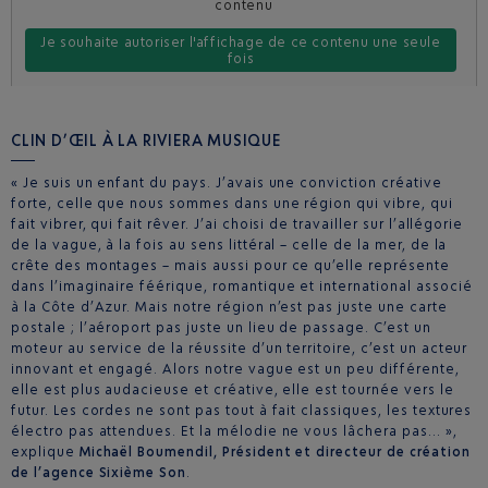
contenu
Je souhaite autoriser l'affichage de ce contenu une seule
fois
Je souhaite toujours autoriser ce type de contenu sur le site
CLIN D’ŒIL À LA RIVIERA MUSIQUE
« Je suis un enfant du pays. J’avais une conviction créative
forte, celle que nous sommes dans une région qui vibre, qui
fait vibrer, qui fait rêver. J’ai choisi de travailler sur l’allégorie
de la vague, à la fois au sens littéral – celle de la mer, de la
crête des montages – mais aussi pour ce qu’elle représente
dans l’imaginaire féérique, romantique et international associé
à la Côte d’Azur. Mais notre région n’est pas juste une carte
postale ; l’aéroport pas juste un lieu de passage. C’est un
moteur au service de la réussite d’un territoire, c’est un acteur
innovant et engagé. Alors notre vague est un peu différente,
elle est plus audacieuse et créative, elle est tournée vers le
futur. Les cordes ne sont pas tout à fait classiques, les textures
électro pas attendues. Et la mélodie ne vous lâchera pas… »,
explique
Michaël Boumendil, Président et directeur de création
de l’agence Sixième Son
.