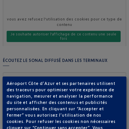
vous avez refusez l'utilisation des cookies pour ce type de
contenu
Je souhaite autoriser l'affichage de ce contenu une seule
fois
Je souhaite toujours autoriser ce type de contenu sur le site
ÉCOUTEZ LE SONAL DIFFUSÉ DANS LES TERMINAUX
Aéroport Côte d’Azur et ses partenaires utilisent
des traceurs pour optimiser votre expérience de
navigation, mesurer et analyser la performance
du site et afficher des contenus et publicités
personnalisées. En cliquant sur “Accepter et
vous avez refusez l'utilisation des cookies pour ce type de
fermer” vous autorisez l’utilisation de nos
contenu
cookies. Pour refuser les cookies non nécessaires
Je souhaite autoriser l'affichage de ce contenu une seule
cliquez sur “Continuer sans accepter”. Vous