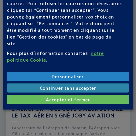
cookies. Pour refuser les cookies non nécessaires
cliquez sur “Continuer sans accepter”. Vous
pouvez également personnaliser vos choix en
cliquant sur “Personnaliser”. Votre choix peut
être modifié à tout moment en cliquant sur le
lien “Gestion des cookies” en bas de page du
site.
Pour plus d’information consultez
notre
politique Cookie
.
Personnaliser
Continuer sans accepter
Accepter et fermer
Publié
le
01-07-26
L’AÉROPORT NICE CÔTE D'AZUR DÉVOILE
LE TAXI AÉRIEN SIGNÉ JOBY AVIATION
Laboratoire de l’aéroport de demain, l’Aéroport Nice
Côte d’Azur anticipe et accompagne l’arrivée