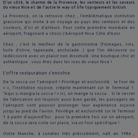
D’un côté, le charme de la Provence, les senteurs et les saveurs
du vieux Nice et de l’autre le way of life typiquement british.
La Provence, on la retrouve chez , l’emblématique institution
grassoise qui invite à un voyage au pays des senteurs et des
couleurs, d’ici et d’ailleurs. Pour cette première mondiale en
aéroport, Fragonard a choisi L'Aéroport Nice Côte d'Azur.
Chez , c’est le meilleur de la gastronomie (fromages, vins,
huile d’olive, tapenade, anchoïade…) que l’on découvre ou
redécouvre avec un plaisir non dissimulé. Une boutique chic et
authentique...vous êtes dans les rues du vieux Nice !
L'offre restauration s'enrichie
De la socca sur l’aéroport ! Privilège et exclusivité : le four de
« », l’institution niçoise, crépite maintenant sur le Terminal 1.
“Aqui si mangia la socca ! » Ici, on mange la socca… Si le secret
de fabrication est toujours aussi bien gardé, les passagers de
l’aéroport vont pouvoir prolonger leur expérience niçoise
jusqu’au pied de l’avion. Privilège et exclusivité sur le Terminal
1 à partir d’aujourd’hui : pour la première fois sur un aéroport,
de la socca sera cuite sur place, via un four spécifique !
Outre Manche, à Londres très précisément, naît en 1986 ,