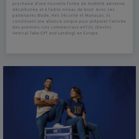
prochaine d’une nouvelle forme de mobilité aérienne,
décarbonée et à faible niveau de bruit. Avec ses
partenaires Blade, Heli Sécurité et Monacair, ils
constituent une alliance unique pour préparer l'arrivée
des premiers vols commerciaux eVTOL (Electric
Vertical Take-Off and Landing) en Europe.