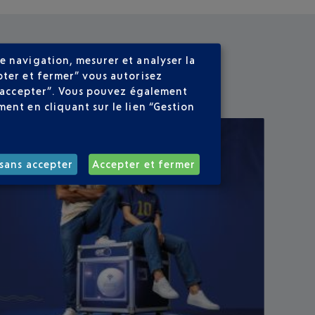
e navigation, mesurer et analyser la
pter et fermer” vous autorisez
ns accepter”. Vous pouvez également
ent en cliquant sur le lien “Gestion
sans accepter
Accepter et fermer