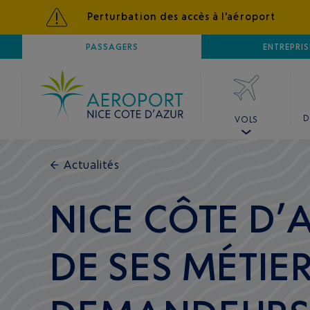
Perturbation des accès à l'aéroport
AÉROPORT
PASSAGERS
NICE CÔTE D'AZUR
ENTREPRIS
D
VOLS
←
Actualités
NICE CÔTE D’
DE SES MÉTIE