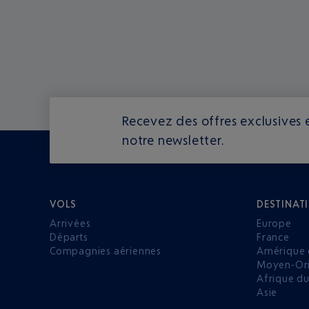
Recevez des offres exclusives e
notre newsletter.
VOLS
DESTINAT
Arrivées
Europe
Départs
France
Compagnies aériennes
Amérique 
Moyen-Ori
Afrique d
Asie