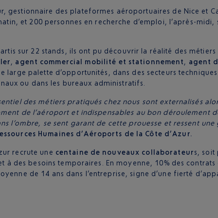
 gestionnaire des plateformes aéroportuaires de Nice et Cann
 matin, et 200 personnes en recherche d’emploi, l’après-midi,
artis sur 22 stands, ils ont pu découvrir la réalité des métier
ler
,
agent commercial mobilité et stationnement
,
agent 
une large palette d’opportunités, dans des secteurs technique
rminaux ou dans les bureaux administratifs.
sentiel des métiers pratiqués chez nous sont externalisés a
nement de l’aéroport et indispensables au bon déroulement de
ans l’ombre, se sent garant de cette prouesse et ressent une 
Ressources Humaines d’Aéroports de la Côte d’Azur.
zur recrute une
centaine de nouveaux collaborateur
s, soi
c et à des besoins temporaires. En moyenne, 10% des contrat
oyenne de 14 ans dans l’entreprise, signe d’une fierté d’ap