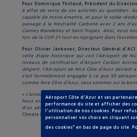
Pour Dominique Thillaud, Président du Directoi
à effet de serre de ses activités au quotidien. 
capable de moins émettre, et pour le solde résidue
passage à la Neutralité Carbone avec 2 ans d’av
Cannes Mandelieu et Saint-Tropez. Ainsi, nous no
lors de la COP 21 tout en rejoignant dans l’excell
Pour Olivier Jankovec, Directeur Général d’AC
cette étape historique qui voit l’Aéroport de Nic
niveaux de certification d’Airport Carbon Accre
diligent. l’Aéroport de Nice Côte d’Azur devient 
s'est formellement engagée à ce que 50 aéroport
comme Nice Côte d’Azur, nous sommes sur la bonn
« L’annonce aujourd’hui que l’Aéroport de Nice Côt
Aéroport Côte d’Azur et ses partenaire
Nous sommes très encouragés par une telle croissa
performance du site et afficher des co
d’un aéroport aussi important que celui de Nice,
l’utilisation de nos cookies. Pour ref
Climate Neutral Now à la CCNUCC (la Convention-ca
personnaliser vos choix en cliquant su
des cookies” en bas de page du site.
P