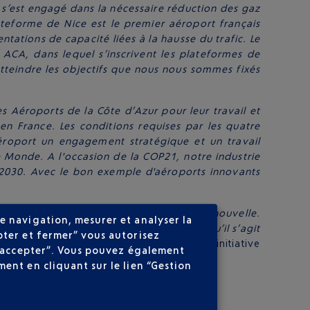
s’est engagé dans la nécessaire réduction des gaz
ateforme de Nice est le premier aéroport français
tations de capacité liées à la hausse du trafic. Le
ACA, dans lequel s’inscrivent les plateformes de
tteindre les objectifs que nous nous sommes fixés
es Aéroports de la Côte d’Azur pour leur travail et
 en France. Les conditions requises par les quatre
éroport un engagement stratégique et un travail
e Monde. A l'occasion de la COP21, notre industrie
2030. Avec le bon exemple d'aéroports innovants
rt Carbon Accreditation est une excellent nouvelle.
e navigation, mesurer et analyser la
one ici en Europe, et encore plus lorsqu’il s’agit
pter et fermer” vous autorisez
21 »
dit Niclas Svenningsen,
qui dirige l’initiative
ns accepter”. Vous pouvez également
ent en cliquant sur le lien “Gestion