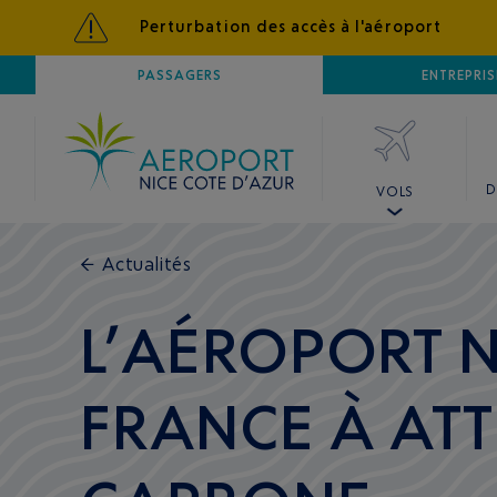
Perturbation des accès à l'aéroport
AÉROPORT
PASSAGERS
NICE CÔTE D'AZUR
ENTREPRIS
D
VOLS
←
Actualités
L’AÉROPORT N
FRANCE À ATT