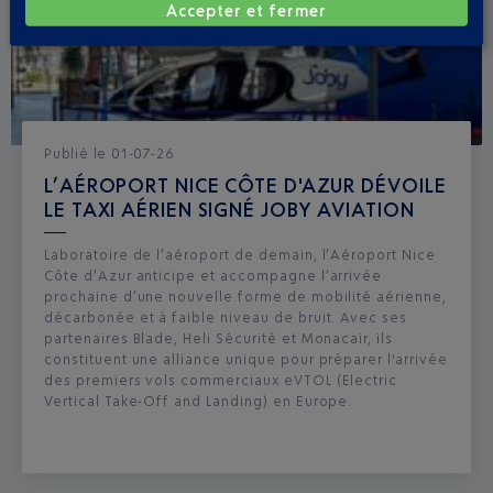
Accepter et fermer
Publié
le
01-07-26
L’AÉROPORT NICE CÔTE D'AZUR DÉVOILE
LE TAXI AÉRIEN SIGNÉ JOBY AVIATION
Laboratoire de l’aéroport de demain, l’Aéroport Nice
Côte d’Azur anticipe et accompagne l’arrivée
prochaine d’une nouvelle forme de mobilité aérienne,
décarbonée et à faible niveau de bruit. Avec ses
partenaires Blade, Heli Sécurité et Monacair, ils
constituent une alliance unique pour préparer l'arrivée
des premiers vols commerciaux eVTOL (Electric
Vertical Take-Off and Landing) en Europe.