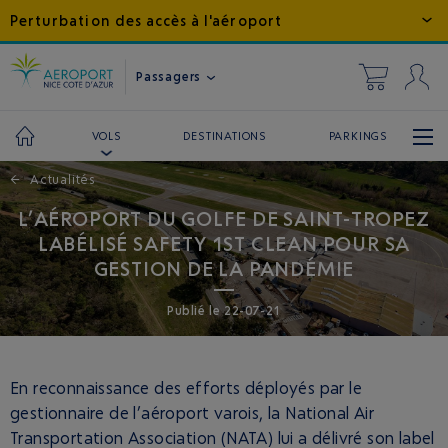
Perturbation des accès à l'aéroport
Passagers
DESTINATIONS
PARKINGS
VOLS
←
Actualités
L’AÉROPORT DU GOLFE DE SAINT-TROPEZ
LABÉLISÉ SAFETY 1ST CLEAN POUR SA
GESTION DE LA PANDÉMIE
Publié
le
22-07-21
En reconnaissance des efforts déployés par le
gestionnaire de l’aéroport varois, la National Air
Transportation Association (NATA) lui a délivré son label