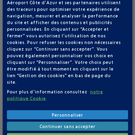
Aéroport Côte d’Azur et ses partenaires utilisent
Publié
le
13-07-26
des traceurs pour optimiser votre expérience de
ÉTÉ BOHÊME À L'AÉROPORT NICE CÔTE
navigation, mesurer et analyser la performance
D'AZUR
du site et afficher des contenus et publicités
personnalisées. En cliquant sur “Accepter et
Du 23 juillet au 6 septembre, Il y a comme un air de
fermer” vous autorisez l’utilisation de nos
vacances dans votre aéroport.
cookies. Pour refuser les cookies non nécessaires
cliquez sur “Continuer sans accepter”. Vous
pouvez également personnaliser vos choix en
cliquant sur “Personnaliser”. Votre choix peut
être modifié à tout moment en cliquant sur le
lien “Gestion des cookies” en bas de page du
site.
Pour plus d’information consultez
notre
politique Cookie
.
Personnaliser
Continuer sans accepter