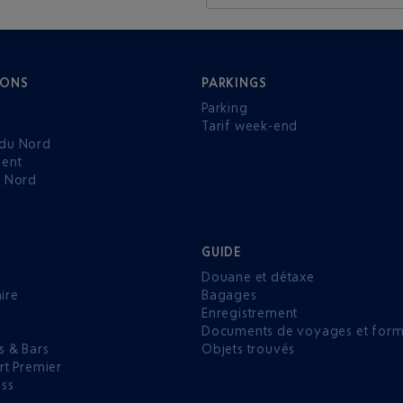
IONS
PARKINGS
Parking
Tarif week-end
du Nord
ent
u Nord
GUIDE
Douane et détaxe
aire
Bagages
Enregistrement
P
Documents de voyages et forma
s & Bars
Objets trouvés
rt Premier
ess