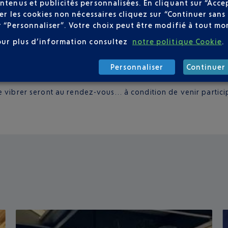
tent le faire évoluer,
Thales Alenia Space
présentera le disp
ntenus et publicités personnalisées. En cliquant sur “Acce
user les cookies non nécessaires cliquez sur “Continuer sa
ciation
AéroBiodiversité
, qui accompagne les actions de prés
r “Personnaliser”. Votre choix peut être modifié à tout mom
faire découvrir toute la richesse naturelle des aéroports néce
our plus d’information consultez
notre politique Cookie
.
eront en miroir des activités d’apiculture.
onautiques, les services de l’Etat seront bien représentés, n
Personnaliser
Continuer 
 vibrer seront au rendez-vous… à condition de venir participe