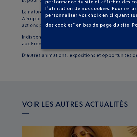
Et pour ceux que le secteur passionne et qui souhai
performance du site et afficher des co
l’utilisation de nos cookies. Pour ref
La nature sera également bien représentée. L’asso
personnaliser vos choix en cliquant su
Aéroports de la Côte d’Azur, tiendra un stand pour 
des cookies” en bas de page du site.
P
actions polinisatrices.
Le Rucher de Florent
propos
Indispensables aux activités aéroportuaires et aér
aux Frontières.
D’autres animations, expositions et opportunités de
VOIR LES AUTRES ACTUALITÉS