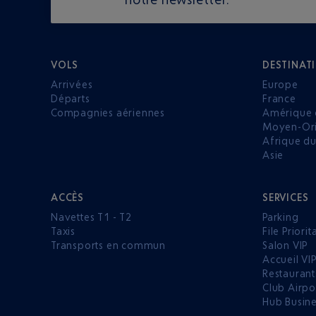
VOLS
DESTINAT
Arrivées
Europe
Départs
France
Compagnies aériennes
Amérique 
Moyen-Ori
Afrique d
Asie
ACCÈS
SERVICES
Navettes T1 - T2
Parking
Taxis
File Priorit
Transports en commun
Salon VIP
Accueil VI
Restaurant
Club Airpo
Hub Busin