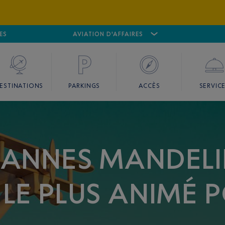
ES
AÉROPORT
CANNES MANDELIEU
AVIATION D'AFFAIRES
AÉROPORT
GO
ESTINATIONS
PARKINGS
ACCÈS
SERVIC
CANNES MANDELI
LE PLUS ANIMÉ P