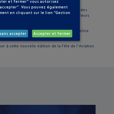
ositif Ingénieurs pour l’Ecole.
pter et fermer” vous autorisez
ns accepter”. Vous pouvez également
ervation de la faune et de la flore au sein des
ent en cliquant sur le lien “Gestion
ssaire à la préservation des abeilles et de leurs
otamment avec la
brigade cynophile
de la Police
sans accepter
Accepter et fermer
r à cette nouvelle édition de la Fête de l’Aviation.