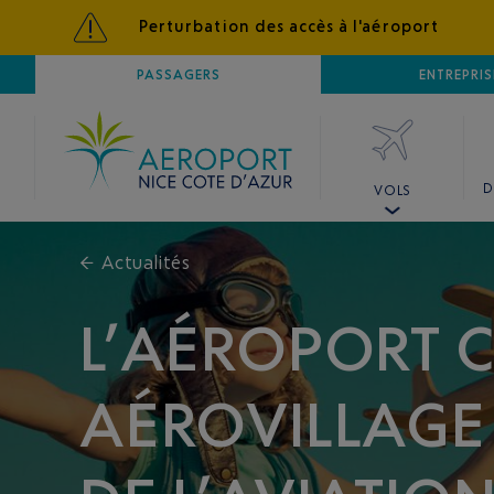
Perturbation des accès à l'aéroport
AÉROPORT
PASSAGERS
NICE CÔTE D'AZUR
ENTREPRIS
D
VOLS
←
Actualités
L’AÉROPORT 
AÉROVILLAGE 