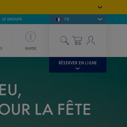
FR
LFE DE SAINT-TROPEZ
LE GROUPE
SKY VALET
ES
GUIDE
RÉSERVER EN LIGNE
EU,
OUR LA FÊTE