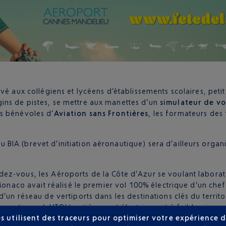
vé aux collégiens et lycéens d’établissements scolaires, peti
ngins de pistes, se mettre aux manettes d’un
simulateur de vo
es bénévoles d’
Aviation sans Frontières
, les formateurs des
BIA (brevet d’initiation aéronautique) sera d’ailleurs orga
ez-vous, les Aéroports de la Côte d’Azur se voulant laborat
 Monaco avait réalisé le premier vol 100% électrique d’un chef
’un réseau de vertiports dans les destinations clés du terri
ge verticaux (eVTOL) entièrement électrique et à faible niveau
s utilisent des traceurs pour optimiser votre expérience d