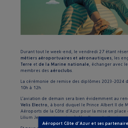
Durant tout le week-end, le vendredi 27 étant réser
métiers aéroportuaires et aéronautiques
, les e
Terre
et
de la Marine nationale
, échanger avec l
membres des
aéroclubs
.
La cérémonie de remise des diplômes 2023-2024 du 
10h à 12h.
L’aviation de demain sera bien évidemment au rend
Velis Electro
, à bord duquel le Prince Albert II de
Aéroports de la Côte d’Azur pour la mise en place d
Lilium Jet, premier avion à décollage et atterrissa
Aéroport Côte d’Azur et ses partenaire