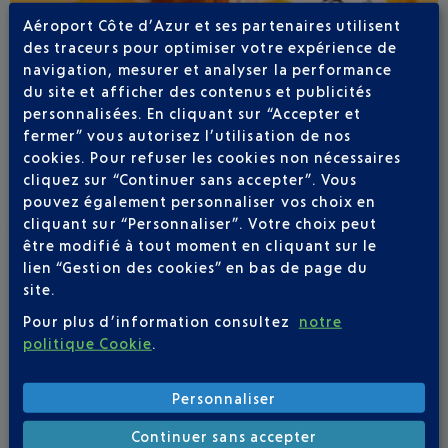
Aéroport Côte d’Azur et ses partenaires utilisent
des traceurs pour optimiser votre expérience de
Publié
le
13-07-26
navigation, mesurer et analyser la performance
ÉTÉ BOHÊME À L'AÉROPORT NICE CÔTE
du site et afficher des contenus et publicités
D'AZUR
personnalisées. En cliquant sur “Accepter et
fermer” vous autorisez l’utilisation de nos
Du 23 juillet au 6 septembre, Il y a comme un air de
cookies. Pour refuser les cookies non nécessaires
vacances dans votre aéroport.
cliquez sur “Continuer sans accepter”. Vous
pouvez également personnaliser vos choix en
cliquant sur “Personnaliser”. Votre choix peut
être modifié à tout moment en cliquant sur le
lien “Gestion des cookies” en bas de page du
site.
Pour plus d’information consultez
notre
politique Cookie
.
Personnaliser
Continuer sans accepter