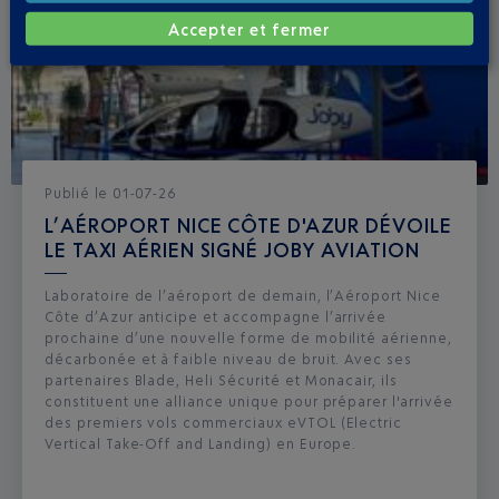
Accepter et fermer
Publié
le
01-07-26
L’AÉROPORT NICE CÔTE D'AZUR DÉVOILE
LE TAXI AÉRIEN SIGNÉ JOBY AVIATION
Laboratoire de l’aéroport de demain, l’Aéroport Nice
Côte d’Azur anticipe et accompagne l’arrivée
prochaine d’une nouvelle forme de mobilité aérienne,
décarbonée et à faible niveau de bruit. Avec ses
partenaires Blade, Heli Sécurité et Monacair, ils
constituent une alliance unique pour préparer l'arrivée
des premiers vols commerciaux eVTOL (Electric
Vertical Take-Off and Landing) en Europe.