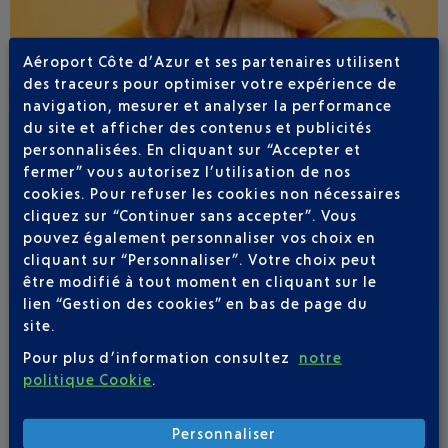
Aéroport Côte d’Azur et ses partenaires utilisent
des traceurs pour optimiser votre expérience de
navigation, mesurer et analyser la performance
Publié
le
13-07-26
du site et afficher des contenus et publicités
ÉTÉ BOHÊME À L'AÉROPORT NICE CÔTE
personnalisées. En cliquant sur “Accepter et
D'AZUR
fermer” vous autorisez l’utilisation de nos
cookies. Pour refuser les cookies non nécessaires
Du 23 juillet au 6 septembre, Il y a comme un air de
cliquez sur “Continuer sans accepter”. Vous
vacances dans votre aéroport.
pouvez également personnaliser vos choix en
cliquant sur “Personnaliser”. Votre choix peut
être modifié à tout moment en cliquant sur le
lien “Gestion des cookies” en bas de page du
site.
Pour plus d’information consultez
notre
politique Cookie
.
Personnaliser