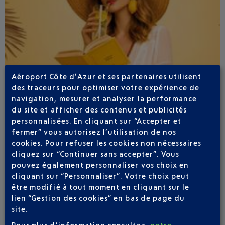
Aéroport Côte d’Azur et ses partenaires utilisent
des traceurs pour optimiser votre expérience de
navigation, mesurer et analyser la performance
du site et afficher des contenus et publicités
personnalisées. En cliquant sur “Accepter et
fermer” vous autorisez l’utilisation de nos
cookies. Pour refuser les cookies non nécessaires
Publié
le
13-07-26
cliquez sur “Continuer sans accepter”. Vous
ÉTÉ BOHÊME À L'AÉROPORT NICE CÔTE
pouvez également personnaliser vos choix en
D'AZUR
cliquant sur “Personnaliser”. Votre choix peut
être modifié à tout moment en cliquant sur le
Du 23 juillet au 6 septembre, Il y a comme un air de
lien “Gestion des cookies” en bas de page du
vacances dans votre aéroport.
site.