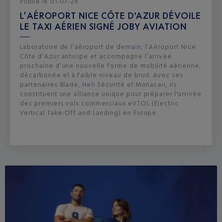
Publié
le
01-07-26
L’AÉROPORT NICE CÔTE D'AZUR DÉVOILE
LE TAXI AÉRIEN SIGNÉ JOBY AVIATION
Laboratoire de l’aéroport de demain, l’Aéroport Nice
Côte d’Azur anticipe et accompagne l’arrivée
prochaine d’une nouvelle forme de mobilité aérienne,
décarbonée et à faible niveau de bruit. Avec ses
partenaires Blade, Heli Sécurité et Monacair, ils
constituent une alliance unique pour préparer l'arrivée
des premiers vols commerciaux eVTOL (Electric
Vertical Take-Off and Landing) en Europe.