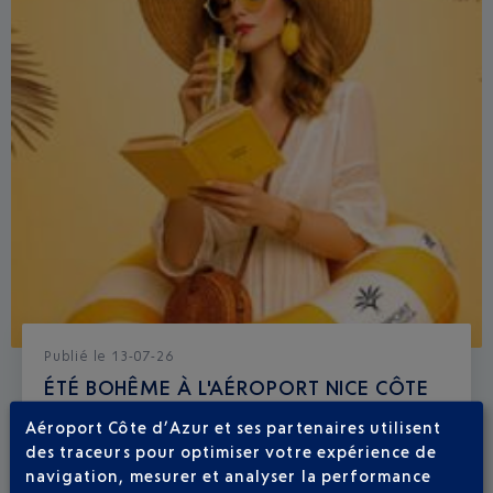
Publié
le
13-07-26
ÉTÉ BOHÊME À L'AÉROPORT NICE CÔTE
D'AZUR
Aéroport Côte d’Azur et ses partenaires utilisent
des traceurs pour optimiser votre expérience de
Du 23 juillet au 6 septembre, Il y a comme un air de
navigation, mesurer et analyser la performance
vacances dans votre aéroport.