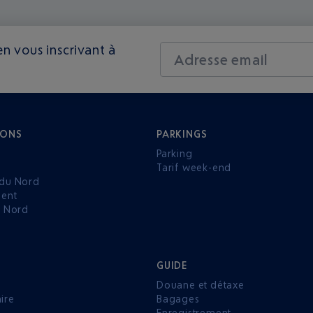
n vous inscrivant à
Adresse email
IONS
PARKINGS
Parking
Tarif week-end
du Nord
ent
u Nord
GUIDE
Douane et détaxe
aire
Bagages
Enregistrement