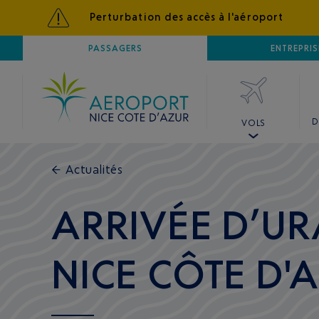
Perturbation des accès à l'aéroport
AÉROPORT
PASSAGERS
NICE CÔTE D'AZUR
ENTREPRIS
D
VOLS
←
Actualités
ARRIVÉE D’UR
NICE CÔTE D'