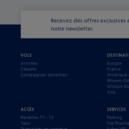
Recevez des offres exclusives e
notre newsletter.
VOLS
DESTINAT
Arrivées
Europe
Départs
France
Compagnies aériennes
Amérique 
Moyen-Ori
Afrique d
Asie
ACCÈS
SERVICES
Navettes T1 - T2
Parking
Taxis
File Priorit
Transports en commun
Salon VIP