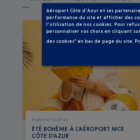
Aéroport Côte d’Azur et ses partenaire
performance du site et afficher des co
l’utilisation de nos cookies. Pour ref
personnaliser vos choix en cliquant su
des cookies” en bas de page du site.
P
Publié
le
13-07-26
ÉTÉ BOHÊME À L'AÉROPORT NICE
CÔTE D'AZUR