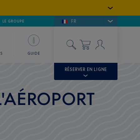
FR
LFE DE SAINT-TROPEZ
LE GROUPE
SKY VALET
ES
GUIDE
RÉSERVER EN LIGNE
 L'AÉROPORT